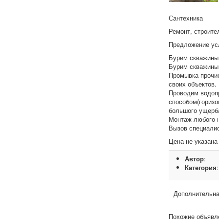
Сантехника
Ремонт, строите
Предложение ус
Бурим скважины 
Бурим скважины
Промывка-прочис
своих объектов.
Проводим водопр
способом(горизо
большого ущерба
Монтаж любого н
Вызов специалис
Цена не указана
Автор
:
Категория
Дополнительна
Похожие объявл