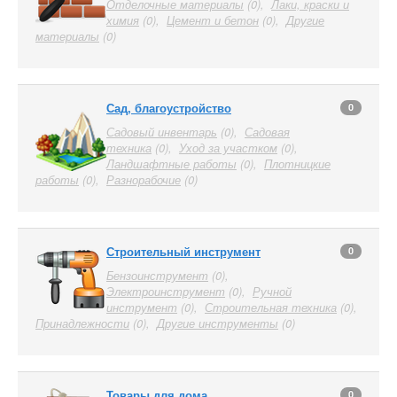
Отделочные материалы
(0),
Лаки, краски и
химия
(0),
Цемент и бетон
(0),
Другие
материалы
(0)
Сад, благоустройство
0
Садовый инвентарь
(0),
Садовая
техника
(0),
Уход за участком
(0),
Ландшафтные работы
(0),
Плотницкие
работы
(0),
Разнорабочие
(0)
Строительный инструмент
0
Бензоинструмент
(0),
Электроинструмент
(0),
Ручной
инструмент
(0),
Строительная техника
(0),
Принадлежности
(0),
Другие инструменты
(0)
Товары для дома
0