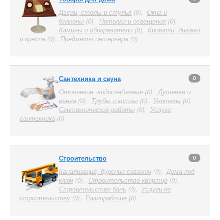
Двери, столы и стулья
(0),
Окна и
балконы
(0),
Потолки и освещение
(0),
Камины и обогреватели
(0),
Кровати, диваны
и кресла
(0),
Предметы интерьера
(0)
Сантехника и сауна
0
Отопление, водоснабжение
(0),
Душевая и
ванна
(0),
Трубы и котлы
(0),
Унитазы
(0),
Сантехнические работы
(0),
Услуги
сантехника
(0)
Строительство
0
Канализация, бурение скважин
(0),
Дома под
ключ
(0),
Строительство квартир
(0),
Строительство бань
(0),
Услуги по
строительству
(0),
Разнорабочие
(0)