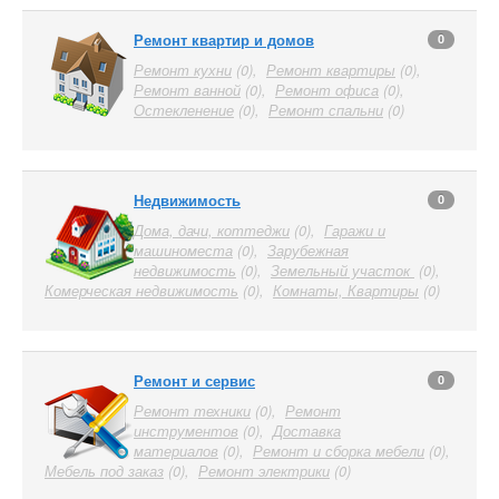
Ремонт квартир и домов
0
Ремонт кухни
(0),
Ремонт квартиры
(0),
Ремонт ванной
(0),
Ремонт офиса
(0),
Остекленение
(0),
Ремонт спальни
(0)
Недвижимость
0
Дома, дачи, коттеджи
(0),
Гаражи и
машиноместа
(0),
Зарубежная
недвижимость
(0),
Земельный участок
(0),
Комерческая недвижимость
(0),
Комнаты, Квартиры
(0)
Ремонт и сервис
0
Ремонт техники
(0),
Ремонт
инструментов
(0),
Доставка
материалов
(0),
Ремонт и сборка мебели
(0),
Мебель под заказ
(0),
Ремонт электрики
(0)