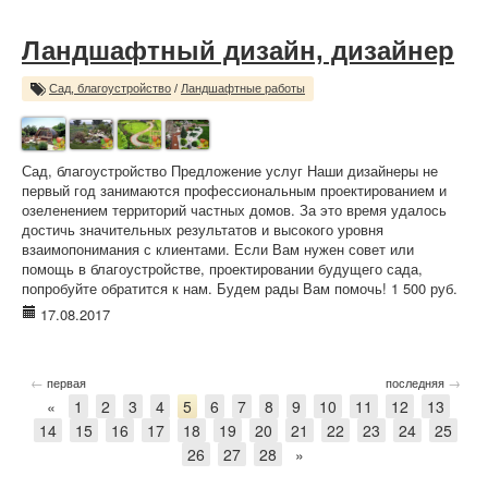
Ландшафтный дизайн, дизайнер
Сад, благоустройство
/
Ландшафтные работы
Сад, благоустройство Предложение услуг Наши дизайнеры не
первый год занимаются профессиональным проектированием и
озеленением территорий частных домов. За это время удалось
достичь значительных результатов и высокого уровня
взаимопонимания с клиентами. Если Вам нужен совет или
помощь в благоустройстве, проектировании будущего сада,
попробуйте обратится к нам. Будем рады Вам помочь! 1 500 руб.
17.08.2017
←
→
первая
последняя
«
1
2
3
4
5
6
7
8
9
10
11
12
13
14
15
16
17
18
19
20
21
22
23
24
25
26
27
28
»