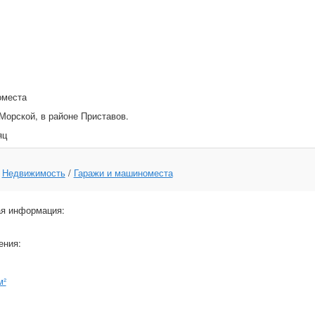
оместа
Морской, в районе Приставов.
яц
:
Недвижимость
/
Гаражи и машиноместа
я информация:
ения:
м²