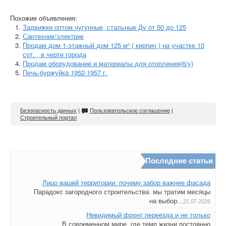
Похожие объявления:
Задвижки оптом чугунные, стальные Ду от 50 до 125
Сантехник/электрик
Продам дом 1-этажный дом 125 м² ( кирпич ) на участке 10
сот. , в черте города
Продам оборудование и материалы для отопления(б/у)
Печь-буржуйка 1952-1957 г.
Безопасность данных
|
Пользовательское соглашение
|
Строительный портал
Последние статьи
Лицо вашей территории: почему забор важнее фасада
Парадокс загородного строительства: мы тратим месяцы
на выбор...
21.07.2026
Невидимый фронт переезда и не только
В современном мире, где темп жизни постоянно