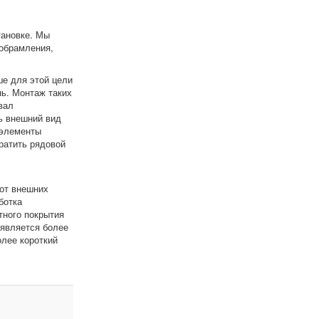
тановке. Мы
обрамления,
е для этой цели
нь. Монтаж таких
вал
ь внешний вид
 элементы
ратить рядовой
 от внешних
ботка
тного покрытия
 является более
олее короткий