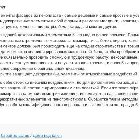
луг
ементы фасадов из пенопласта - самые дешевые и самые простые в ус
ь декоративные элементы любой формы и размера: молдинги, карнизы, 
ы, русты, колонны, пилястры, боллюстрады и многое другое.
 зданий декоративными элементами было модно во все времена. Раньш
ые разные строительные материалы: мрамор, гипс, бетон, кирпич, каме
ементов должен был происходить еще на стадии строительства и требо
уда множества квалифицированных мастеров. Сейчас, чтобы преобразит
не обязательно проводить сложную и трудоемкую работу: декоративные
ласта легко устанавливаются на уже готовое строение, и способны прев
льное сооружение с оригинальным дизайном.
крытие защищает декоративные элементы от атмосферных воздействий
о себе стоек ко внешним воздействиям, но для дополнительной защиты
тся защитный состав с армированием стеклосеткой. Если же такая обра
ример из-за сложной геометрии изделия), используется напыление защи
декоративных элементов из пенополистирола. Обработка таким методом
бует работы квалифицированного персонала и выполняется за гораздо б
:
Строительство
/
Дома под ключ