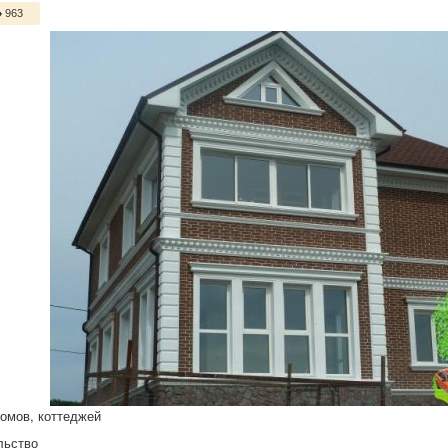
963
омов, коттеджей
льство