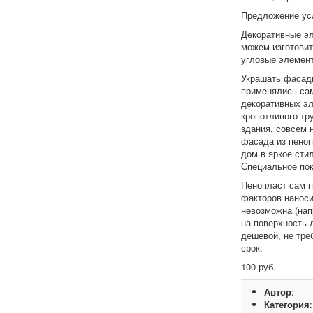
Предложение ус
Декоративные эл
можем изготовит
угловые элемент
Украшать фасады
применялись сам
декоративных эл
кропотливого тр
здания, совсем 
фасада из пеноп
дом в яркое сти
Специальное по
Пенопласт сам п
факторов наноси
невозможна (нап
на поверхность 
дешевой, не тре
срок.
100 руб.
Автор
:
Категория