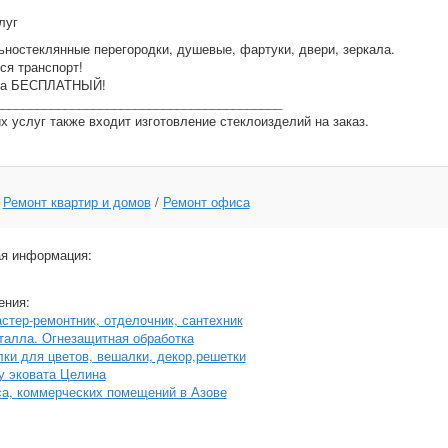
луг
ностеклянные перегородки, душевые, фартуки, двери, зеркала.
ся транспорт!
ка БЕСПЛАТНЫЙ!
_________________________________________
х услуг также входит изготовление стеклоизделий на заказ.
:
Ремонт квартир и домов
/
Ремонт офиса
я информация:
ения:
астер-ремонтник, отделочник, сантехник
талла. Огнезащитная обработка
лки для цветов, вешалки, декор,решетки
у эковата Целина
а, коммерческих помещений в Азове