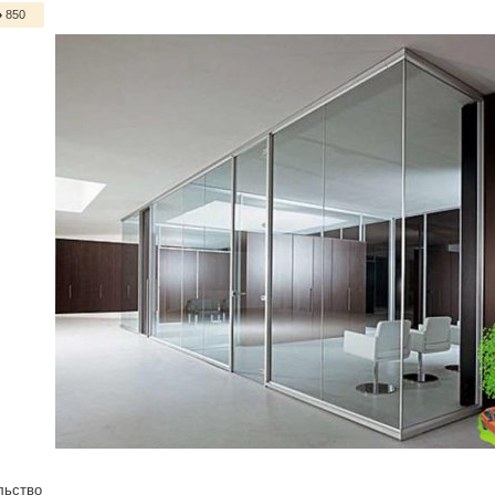
850
льство