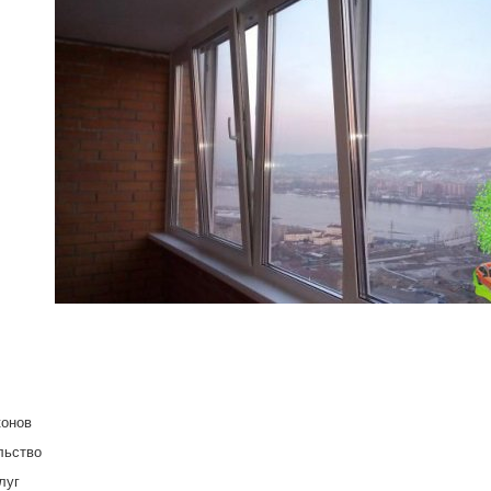
конов
льство
луг