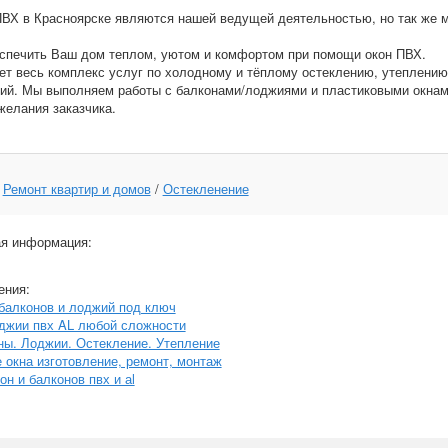
ПВХ в Красноярске являются нашей ведущей деятельностью, но так же 
спечить Ваш дом теплом, уютом и комфортом при помощи окон ПВХ.
т весь комплекс услуг по холодному и тёплому остеклению, утеплению
ий. Мы выполняем работы с балконами/лоджиями и пластиковыми окнам
желания заказчика.
:
Ремонт квартир и домов
/
Остекленение
я информация:
ения:
балконов и лоджий под ключ
джии пвх AL любой сложности
ны. Лоджии. Остекление. Утепление
 окна изготовление, ремонт, монтаж
он и балконов пвх и аl