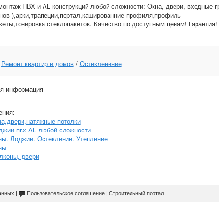
монтаж ПВХ и AL конструкций любой сложности: Окна, двери, входные гр
нов ),арки,трапеции,портал,кашированние профиля,профиль
кеты,тонировка стеклопакетов. Качество по доступным ценам! Гарантия!
:
Ремонт квартир и домов
/
Остекленение
я информация:
ения:
на,двери,натяжные потолки
джии пвх AL любой сложности
ны. Лоджии. Остекление. Утепление
ны
алконы, двери
анных
|
Пользовательское соглашение
|
Строительный портал