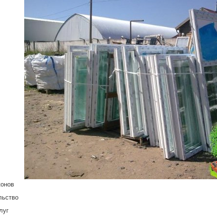
конов
льство
луг