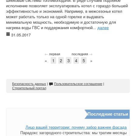
шнековые системы топливоподачи. В ряде случаев подобное
исполнение позволяет эксплуатировать котел с гораздо большей
эффективностью и экономией. Например, в межсезонье котел
может работать только на одной горелке и выдавать
минимальную мощность, необходимую и достаточную для
нагрева воды ГВС и поддержания комфортной...
далее
31.05.2017
←
→
первая
последняя
«
1
2
3
4
5
»
Безопасность данных
|
Пользовательское соглашение
|
Строительный портал
Последние статьи
Лицо вашей территории: почему забор важнее фасада
Парадокс загородного строительства: мы тратим месяцы