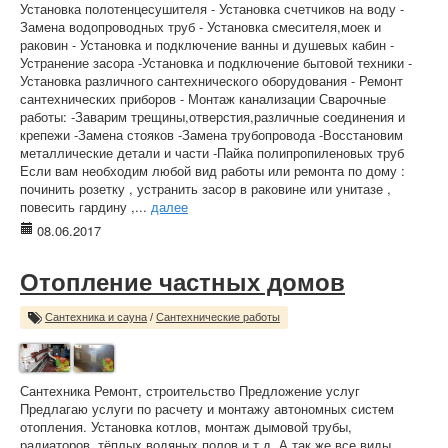
Установка полотенцесушителя - Установка счетчиков на воду -
Замена водопроводных труб - Установка смесителя,моек и
раковин - Установка и подключение ванны и душевых кабин -
Устранение засора -Установка и подключение бытовой техники -
Установка различного сантехнического оборудования - Ремонт
сантехнических приборов - Монтаж канализации Сварочные
работы: -Заварим трещины,отверстия,различные соединения и
крепежи -Замена стояков -Замена трубопровода -Восстановим
металлические детали и части -Пайка полипропиленовых труб
Если вам необходим любой вид работы или ремонта по дому :
починить розетку , устранить засор в раковине или унитазе ,
повесить гардину ,...
далее
08.06.2017
Отопление частных домов
Сантехника и сауна
/
Сантехнические работы
Сантехника Ремонт, строительство Предложение услуг
Предлагаю услуги по расчету и монтажу автономных систем
отопления. Установка котлов, монтаж дымовой трубы,
радиаторов, тёплых водяных полов и т.д. А так же все виды