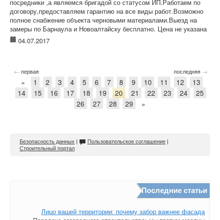
посредники ,а являемся бригадой со статусом ИП.Работаем по
договору,предоставляем гарантию на все виды работ.Возможно
полное снабжение объекта черновыми материалами.Выезд на
замеры по Барнаула и Новоалтайску бесплатно. Цена не указана
04.07.2017
←
→
первая
последняя
«
1
2
3
4
5
6
7
8
9
10
11
12
13
14
15
16
17
18
19
20
21
22
23
24
25
26
27
28
29
»
Безопасность данных
|
Пользовательское соглашение
|
Строительный портал
Последние статьи
Лицо вашей территории: почему забор важнее фасада