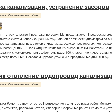
ка канализации, устранение засоров
сауна
/
Сантехнические работы
нт, строительство Предложение услуг Мы предлагаем: - Профессионал
чистка систем канализационных труб любой сложности диаметром от 50 
ров канализационных стоков в квартирах, офисах, ресторанах, коттеджах
х помещениях - Вывоз жидких нечистот из выгребных ям Работаем на 
довании с максимальным эффектом, даем 100% гарантию качества выпо
а метр погонный. Работаем круглосуточно и в праздничные дни! 100 руб.
ик отопление водопровод канализац
сауна
/
Сантехнические работы
ника Ремонт, строительство Предложение услуг Все виды работ!Монтаж 
й, счётчиков, распайка котлов, слесарно Cварочные работы Ремонт и уст