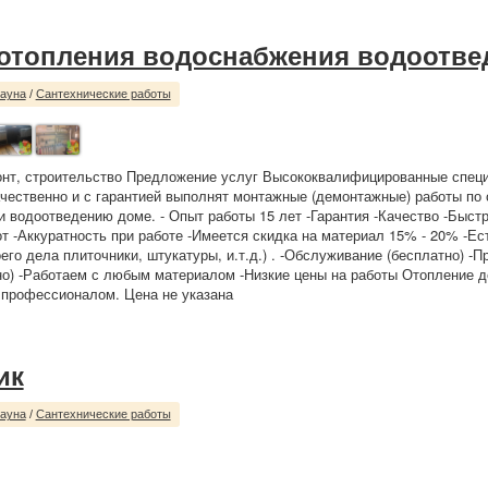
отопления водоснабжения водоотве
сауна
/
Сантехнические работы
онт, строительство Предложение услуг Высококвалифицированные спец
чественно и с гарантией выполнят монтажные (демонтажные) работы по
 водоотведению доме. - Опыт работы 15 лет -Гарантия -Качество -Быст
т -Аккуратность при работе -Имеется скидка на материал 15% - 20% -Ес
го дела плиточники, штукатуры, и.т.д.) . -Обслуживание (бесплатно) -П
но) -Работаем с любым материалом -Низкие цены на работы Отопление д
е профессионалом. Цена не указана
ик
сауна
/
Сантехнические работы