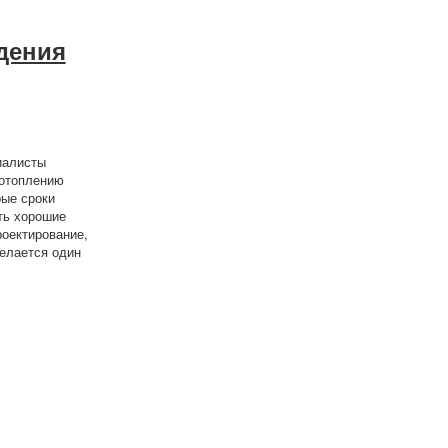
дения
иалисты
 отоплению
рые сроки
ть хорошие
роектирование,
елается один