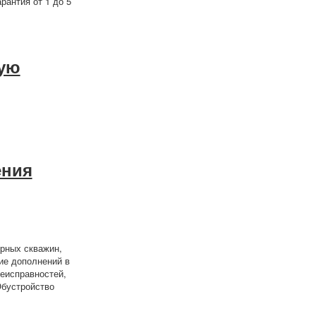
рантия от 1 до 5
ную
ения
рных скважин,
ие дополнений в
неисправностей,
Обустройство