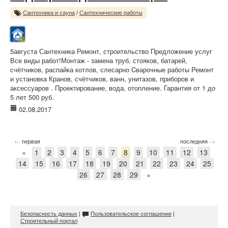
Сантехника и сауна
/
Сантехнические работы
5августа Сантехника Ремонт, строительство Предложение услуг
Все виды работ!Монтаж - замена труб, стояков, батарей,
счётчиков, распайка котлов, слесарно Cварочные работы Ремонт
и установка Кранов, счётчиков, ванн, унитазов, приборов и
аксессуаров . Проектирование, вода, отопление. Гарантия от 1 до
5 лет 500 руб.
02.08.2017
←
→
первая
последняя
«
1
2
3
4
5
6
7
8
9
10
11
12
13
14
15
16
17
18
19
20
21
22
23
24
25
26
27
28
29
»
Безопасность данных
|
Пользовательское соглашение
|
Строительный портал