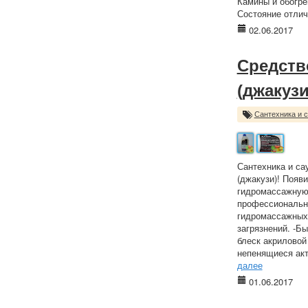
Камины и обогре
Состояние отлич
02.06.2017
Средств
(джакузи
Сантехника и 
Сантехника и са
(джакузи)! Появ
гидромассажную 
профессионально
гидромассажных 
загрязнений. -Б
блеск акриловой
непенящиеся акт
далее
01.06.2017