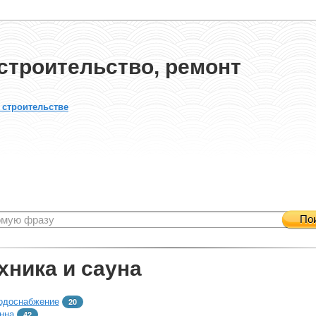
строительство, ремонт
 строительстве
По
хника и сауна
одоснабжение
20
нна
42