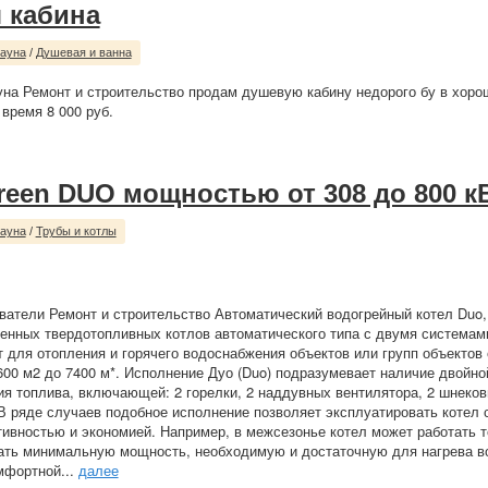
 кабина
сауна
/
Душевая и ванна
уна Ремонт и строительство продам душевую кабину недорого бу в хоро
 время 8 000 руб.
reen DUO мощностью от 308 до 800 к
сауна
/
Трубы и котлы
ватели Ремонт и строительство Автоматический водогрейный котел Duo,
нных твердотопливных котлов автоматического типа с двумя системами
 для отопления и горячего водоснабжения объектов или групп объектов
00 м2 до 7400 м*. Исполнение Дуо (Duo) подразумевает наличие двойн
ия топлива, включающей: 2 горелки, 2 наддувных вентилятора, 2 шнеко
В ряде случаев подобное исполнение позволяет эксплуатировать котел 
вностью и экономией. Например, в межсезонье котел может работать т
ать минимальную мощность, необходимую и достаточную для нагрева в
мфортной...
далее