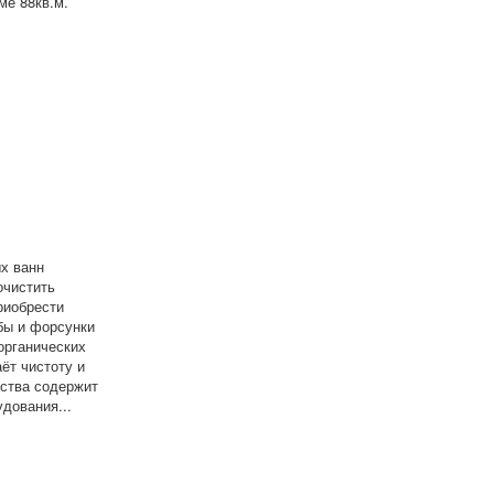
ме 88кв.м.
х ванн
очистить
риобрести
бы и форсунки
органических
ёт чистоту и
дства содержит
дования...