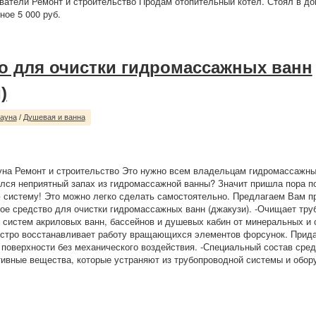
ватели Ремонт и строительство Продам отопительный котёл. Стоял в до
ное 5 000 руб.
о для очистки гидромассажных ванн
)
сауна
/
Душевая и ванна
уна Ремонт и строительство Это нужно всем владельцам гидромассажны
ился неприятный запах из гидромассажной ванны? Значит пришла пора п
систему! Это можно легко сделать самостоятельно. Предлагаем Вам п
е средство для очистки гидромассажных ванн (джакузи). -Очищает тру
систем акриловых ванн, бассейнов и душевых кабин от минеральных и 
ыстро восстанавливает работу вращающихся элементов форсунок. Прида
 поверхности без механического воздействия. -Специальный состав сре
ивные вещества, которые устраняют из трубопроводной системы и обору