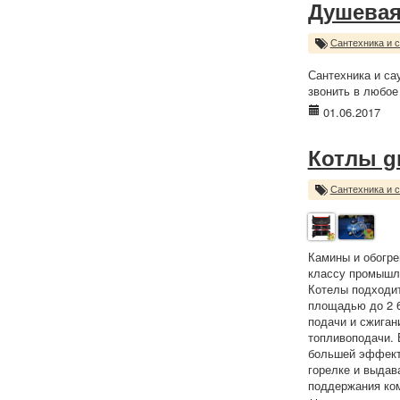
Душевая
Сантехника и 
Сантехника и са
звонить в любое
01.06.2017
Котлы g
Сантехника и 
Камины и обогре
классу промышле
Котелы подходит
площадью до 2 6
подачи и сжиган
топливоподачи. 
большей эффекти
горелке и выдав
поддержания ко