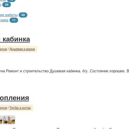
ы
26
ие работы
49
хника
11
 кабинка
сауна
/
Душевая и ванна
уна Ремонт и строительство Душевая кабинка. б/у. Состояние хорошее. 
топления
сауна
/
Трубы и котлы