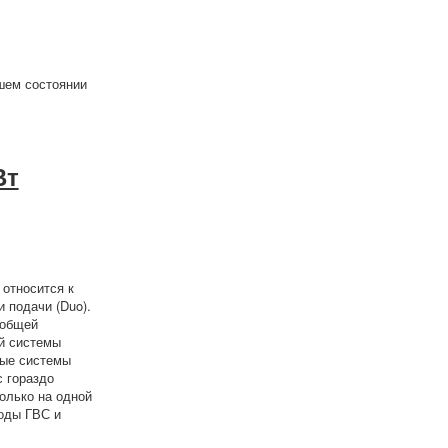
шем состоянии
Вт
 относится к
 подачи (Duo).
 общей
ой системы
вые системы
с гораздо
олько на одной
оды ГВС и