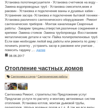
Установка полотенцесушителя - Установка счетчиков на воду -
Замена водопроводных труб - Установка смесителя,моек и
раковин - Установка и подключение ванны и душевых кабин -
Устранение засора -Установка и подключение бытовой техники -
Установка различного сантехнического оборудования - Ремонт
сантехнических приборов - Монтаж канализации Сварочные
работы: -Заварим трещины,отверстия,различные соединения и
крепежи -Замена стояков -Замена трубопровода -Восстановим
металлические детали и части -Пайка полипропиленовых труб
Если вам необходим любой вид работы или ремонта по дому :
починить розетку , устранить засор в раковине или унитазе ,
повесить гардину ,...
далее
08.06.2017
Отопление частных домов
Сантехника и сауна
/
Сантехнические работы
Сантехника Ремонт, строительство Предложение услуг
Предлагаю услуги по расчету и монтажу автономных систем
отопления. Установка котлов, монтаж дымовой трубы,
радиаторов, тёплых водяных полов и т.д. А так же все виды