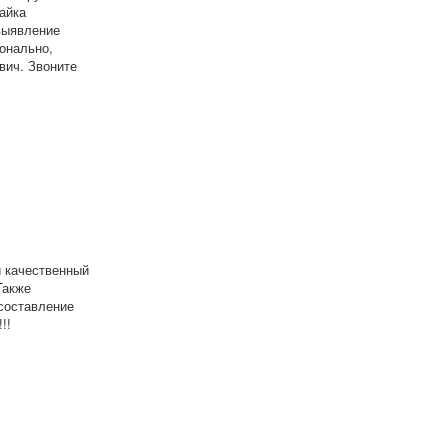
айка
выявление
онально,
вич. Звоните
 качественный
Также
составление
!!