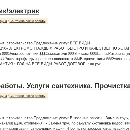
ик/электрик
сауна
/
Сантехнические работы
онт, строительство Предложение услуг ВСЕ ВИДЫ
КИХ+ЭЛЕКТРОМОНТАЖДЫХ РАБОТ БЫСТРО И КАЧЕСТВЕННО УСТА
и $$$Электросчетчики $$$Ссмесители $$$Унитазы $$$Ванны.Раковины(т
#Радиаторы(медь .пропилен.оцинковка) ###Водосчетчики ###Электросч
РАНТИЯ 1 ГОД НА ВСЕ ВИДЫ РАБОТ.ДОГОВОР. 100 руб.
аботы. Услуги сантехника. Прочистк
сауна
/
Сантехнические работы
нт, строительство Предложение услуг Выполняю работы. -Замена труб, 
канализация, отопления). - Замена труб по санузлу -Установка водосчет
а унитазов ,ванн, стиральных машин. -Прочистка засоров канализации от