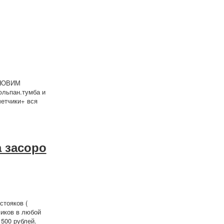
НОВИМ
юльпан.тумба и
етчики+ вся
а засоро
стояков (
чиков в любой
 500 рублей.