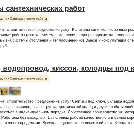
ы сантехнических работ
сауна
/
Сантехнические работы
нт, строительство Предложение услуг Капитальный и мелкосрочный ре
очные работы,монтаж системы отопления,водопровода(метал,полипропи
мывка системы отопления и теплообменников.Выезд и консультация сп
 руб.
, водопровод, киссон, колодцы под 
сауна
/
Сантехнические работы
нт, строительство Предложение услуг Септики под ключ, укладка водоп
тановка киссонов, вывоз грунта, доставка жб колец и другие работы люб
аються в индивидуальном порядке. Собственное производство жб мате
 Работаем без выходных. Выполняем работы качественно и в самые коро
де и за его пределами. Выезд специалиста на осмотр объекта бесплатно.