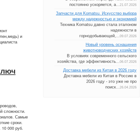
постоянно ускоряется, а...
21.07.2026
Запчасти для Komatsu. Искусство выбора
между надежностью и экономией
Техника Komatsu давно стала эталоном
монт
надежности в
лен,медь) и
горнодобывающей,...
09.07.2026
ециалиста
Новый уровень оснащения
животноводческих хозяйств
В условиях современного сельского
хозяйства, где эффективность...
06.07.2026
ключ
Доставка мебели из Китая в 2026 году
Доставка мебели из Китая в Россию в
2026 году - это уже не про
поиск...
26.04.2026
роводов,
ой сложности.
риалов. Самые
ткие сроки.
 10 000 руб.