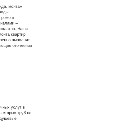
ида, монтаж
воды,
и ремонт
риалами –
есплатно. Наши
онта квартир
твенно выполнят
тающее отопление
чных услуг в
а старых труб на
 душевые