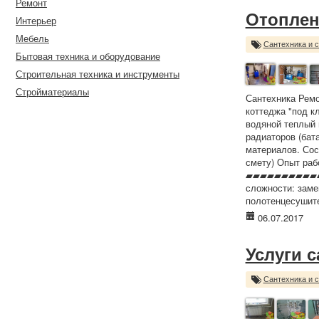
Ремонт
Отоплен
Интерьер
Мебель
Сантехника и 
Бытовая техника и оборудование
Строительная техника и инструменты
Стройматериалы
Сантехника Ремо
коттеджа "под к
водяной теплый 
радиаторов (бат
материалов. Сос
смету) Опыт раб
▰▰▰▰▰▰▰▰▰▰▰
сложности: заме
полотенцесушите
06.07.2017
Услуги 
Сантехника и 