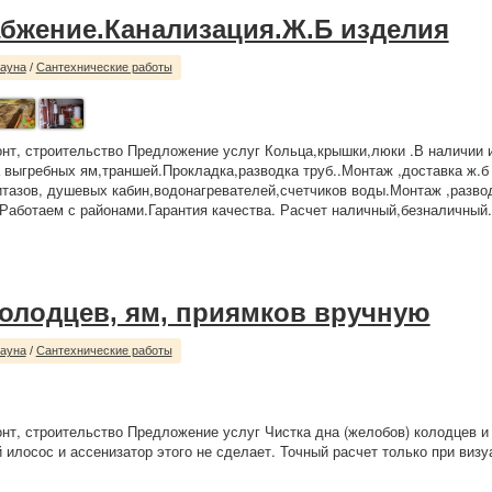
бжение.Канализация.Ж.Б изделия
сауна
/
Сантехнические работы
нт, строительство Предложение услуг Кольца,крышки,люки .В наличии и
 выгребных ям,траншей.Прокладка,разводка труб..Монтаж ,доставка ж.б
итазов, душевых кабин,водонагревателей,счетчиков воды.Монтаж ,разво
Работаем с районами.Гарантия качества. Расчет наличный,безналичный.
колодцев, ям, приямков вручную
сауна
/
Сантехнические работы
нт, строительство Предложение услуг Чистка дна (желобов) колодцев и
 илосос и ассенизатор этого не сделает. Точный расчет только при виз