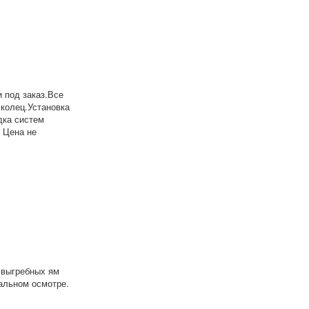
 под заказ.Все
 колец.Установка
дка систем
 Цена не
 выгребных ям
уальном осмотре.