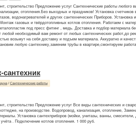
нт, строительство Предложение услуг Сантехнические работы любого в
нализации, отопления.Без выходных и праздников! Установка счетчиков 
тазов, водонагревателей и других сантехнических Приборов. Установка 
Монтаж газовых и твёрдотопливных котлов отопления. Работаем с мате
еталопластик под пресс фитинг , медь. Доставка и подбор материала б
 любой необходимый вам ремонт от любых сантехнических работ,до рем
стью возьмут на себя доставку и подъем материала. Аккуратно и качес
тановим любую сантехнику,заменим трубы в квартире,смонтируем рабо
-сантехник
сауна
/
Сантехнические работы
нт, строительство Предложение услуг Все виды сантехнических и сваро
 коттедже, на производстве. Водопровод, канализация, отопление, Замен
ериалы. Установка сантехприборов (мойки, унитазы, ванны, смесители,
 учёта . Подключение котлов отопления. 1 000 руб.