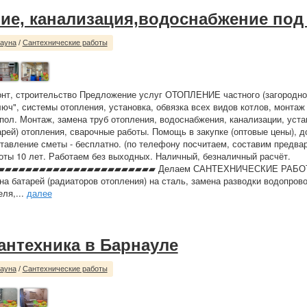
ие, канализация,водоснабжение под
сауна
/
Сантехнические работы
нт, строительство Предложение услуг ОТОПЛЕНИЕ частного (загородно
люч", системы отопления, установка, обвязка всех видов котлов, монтаж
пол. Монтаж, замена труб отопления, водоснабжения, канализации, уста
арей) отопления, сварочные работы. Помощь в закупке (оптовые цены), д
тавление сметы - бесплатно. (по телефону посчитаем, составим предв
оты 10 лет. Работаем без выходных. Наличный, безналичный расчёт.
▰▰▰▰▰▰▰▰▰▰▰▰▰▰▰▰▰▰▰▰▰▰ Делаем САНТЕХНИЧЕСКИЕ РАБОТ
на батарей (радиаторов отопления) на сталь, замена разводки водопрово
ля,...
далее
сантехника в Барнауле
сауна
/
Сантехнические работы