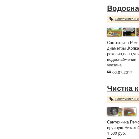
Водосна
Сантехника и 
Сантехника Ремо
диаметры .Копка
раковин,ванн,ун
водоснабжения .
указана
06.07.2017
Чистка 
Сантехника и 
Сантехника Ремо
вручную.Никакой
1 500 руб.