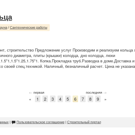
ьца
сауна
/
Сантехнические работы
нт, строительство Предложение услуг Производим и реализуем кольца
ичного диаметра, плиты (крышки) колодца, дно колодца, люки
1,1.5*1,1.5*1.25,1.75*1. Копка.Прокладка труб.Разводка в доме.Доставка 
со своей спец.техникой. Наличный, безналичный расчет. Цена не указана
←
→
первая
последняя
«
1
2
3
4
5
6
7
8
9
»
анных
|
Пользовательское соглашение
|
Строительный портал