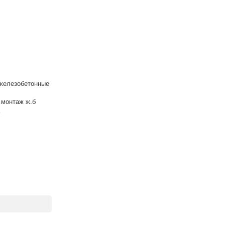
 железобетонные
и монтаж ж.б