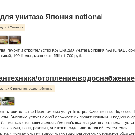
для унитаза Япония national
сауна
/
Унитазы
уна Ремонт и строительство Крышка для унитаза Япония NATIONAL , ори
ьный, 100 Вольт, мощность 55Вт 1 700 руб.
сантехника/отопление/водоснабжение
сауна
/
Отопление, водоснабжение
нт, строительство Предложение услуг Быстро. Качественно. Недорого. 
оты. Выполню услуги любой сложности: - проектирование и подбор обо
ТУ; - монтаж отопления/водоснабжения/канализации/теплого пола; - уста
евых кабин, ванн, раковин, унитазов, биде, инсталляций, смесителей,
лей; - монтаж систем водоочистки/водоподготовки; - сервисное обслуж