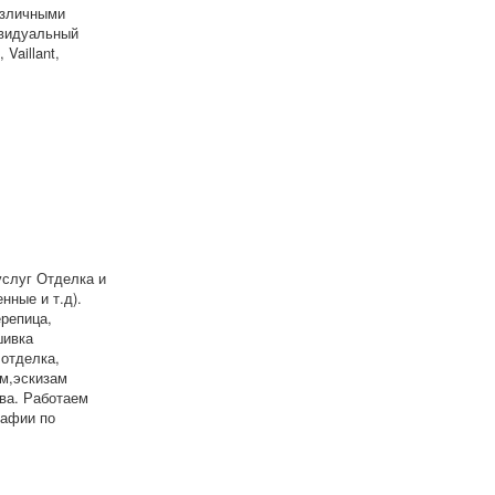
азличными
ивидуальный
Vaillant,
услуг Отделка и
нные и т.д).
репица,
шивка
отделка,
м,эскизам
ва. Работаем
рафии по