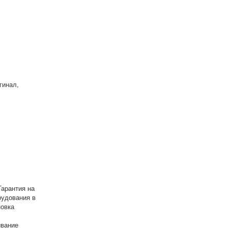
гинал,
Гарантия на
рудования в
новка
ивание