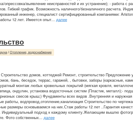
ка/опрессовка/выявление неисправностей и их устранение); - работа с р
ов. Гибкий график. Возможность наличного/безналичного расчета. Инд
рованный инженер, специалист сертифицированный компаниями: Ariston, 
работы 12 лет. Имеется опыт...
далее
льство
сауна
/
Отопление, водоснабжение
 Строительство домов, коттеджей Ремонт, строительство Предложение 
мов, бань, беседок, террас, гаражей, , бытовки, заборы (каркасные, каме
куратный монтаж любых кровельных покрытий (мягкая кровля, металлоче
епица, ондулин, установка водосточных систем (Пластик, металл);- под
рнизных свесов крыш;) Фундаменты всех видов .Внутренняя и наружная 
е работы, водпровод,отопление,канализация Строительство по чертежа
ые размеры основываемся на них.Стаж работы 12 лет ..Гарантия качест
в. Индивидуальный подход к каждому клиенту.Желающим вышлю фотог
те. Фото собственных...
далее