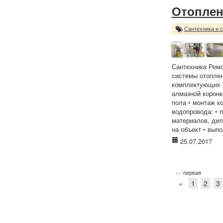
Отоплен
Сантехника и 
Сантехника Ремо
системы отоплен
комплектующих и
алмазной коронк
пола • монтаж к
водопровода: • 
материалов, дил
на объект • вып
25.07.2017
←
первая
«
1
2
3