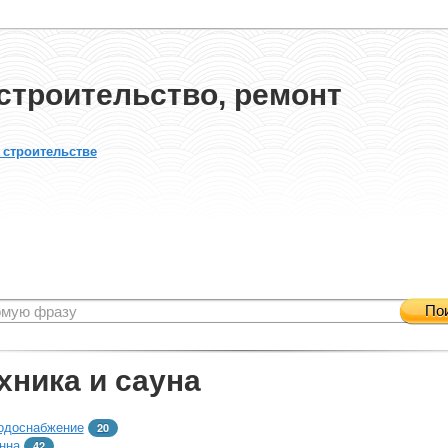
строительство, ремонт
 строительстве
По
хника и сауна
одоснабжение
20
нна
42