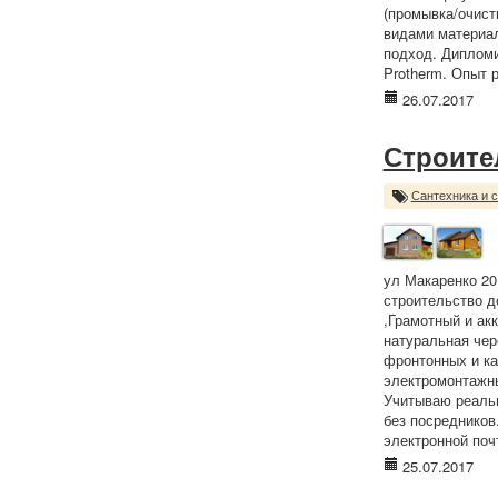
(промывка/очист
видами материал
подход. Дипломи
Protherm. Опыт 
26.07.2017
Строите
Сантехника и 
ул Макаренко 20
строительство до
,Грамотный и ак
натуральная чер
фронтонных и ка
электромонтажны
Учитываю реальн
без посреднико
электронной поч
25.07.2017