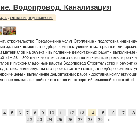
ие. Водопровод. Канализация
сауна
/
Отопление, водоснабжение
нт, строительство Предложение услуг Отопление • подготовка индивиду
ия здания • помощь в подборе комплектующих и материалов, дилерские
 материалов на объект • выполнение демонтажных работ • выполнение 
ой (d = 28 – 300 мм) • монтаж стояков отопления • монтаж радиаторов • 
отлов и пуско-наладочные работы Водопровод Строительство и ремонт с
подготовка индивидуального проекта сети • помощь в подборе комплект
ерские цены • выполнение демонтажных работ • доставка комплектующи
олнение земельных работ • выполнение отверстий алмазной коронкой (d =
4
5
6
7
8
9
10
11
12
13
14
15
16
17
18
22
23
24
25
26
27
28
29
»