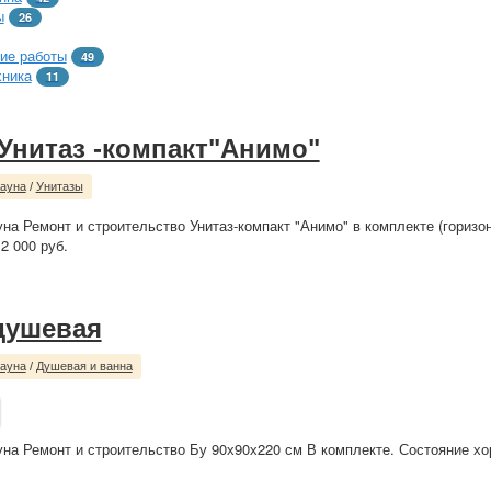
ы
26
ие работы
49
хника
11
Унитаз -компакт"Анимо"
сауна
/
Унитазы
уна Ремонт и строительство Унитаз-компакт "Анимо" в комплекте (гориз
 000 руб.
душевая
сауна
/
Душевая и ванна
уна Ремонт и строительство Бу 90х90х220 см В комплекте. Состояние х