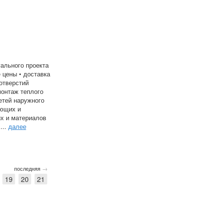
ального проекта
 цены • доставка
отверстий
монтаж теплого
етей наружного
ующих и
х и материалов
...
далее
→
последняя
19
20
21