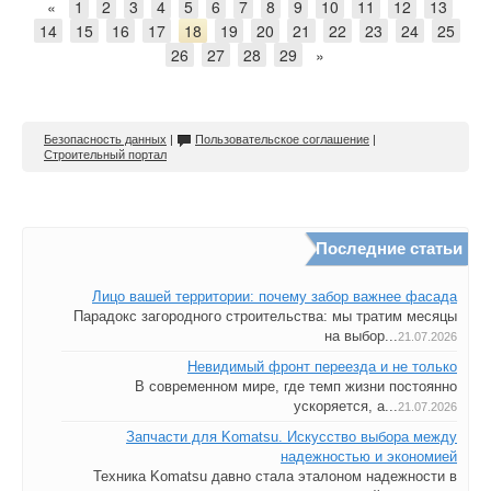
«
1
2
3
4
5
6
7
8
9
10
11
12
13
14
15
16
17
18
19
20
21
22
23
24
25
26
27
28
29
»
Безопасность данных
|
Пользовательское соглашение
|
Строительный портал
Последние статьи
Лицо вашей территории: почему забор важнее фасада
Парадокс загородного строительства: мы тратим месяцы
на выбор...
21.07.2026
Невидимый фронт переезда и не только
В современном мире, где темп жизни постоянно
ускоряется, а...
21.07.2026
Запчасти для Komatsu. Искусство выбора между
надежностью и экономией
Техника Komatsu давно стала эталоном надежности в