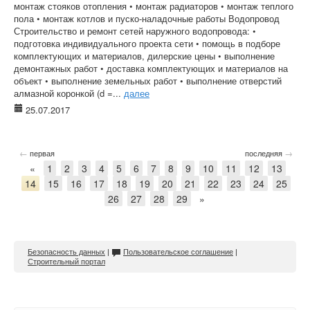
монтаж стояков отопления • монтаж радиаторов • монтаж теплого
пола • монтаж котлов и пуско-наладочные работы Водопровод
Строительство и ремонт сетей наружного водопровода: •
подготовка индивидуального проекта сети • помощь в подборе
комплектующих и материалов, дилерские цены • выполнение
демонтажных работ • доставка комплектующих и материалов на
объект • выполнение земельных работ • выполнение отверстий
алмазной коронкой (d =...
далее
25.07.2017
←
→
первая
последняя
«
1
2
3
4
5
6
7
8
9
10
11
12
13
14
15
16
17
18
19
20
21
22
23
24
25
26
27
28
29
»
Безопасность данных
|
Пользовательское соглашение
|
Строительный портал