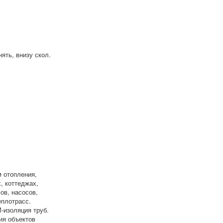
ять, внизу скол.
 отопления,
, коттеджах,
ов, насосов,
еплотрасс.
-изоляция труб.
ия объектов