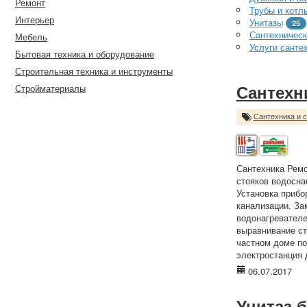
Ремонт
Трубы и котл
Интерьер
Унитазы
25
Сантехническ
Мебель
Услуги санте
Бытовая техника и оборудование
Строительная техника и инструменты
Стройматериалы
Сантехн
Сантехника и 
Сантехника Ремо
стояков водосна
Установка прибо
канализации. За
водонагревателе
выравнивание ст
частном доме 
электростанция 
06.07.2017
Унитаз.