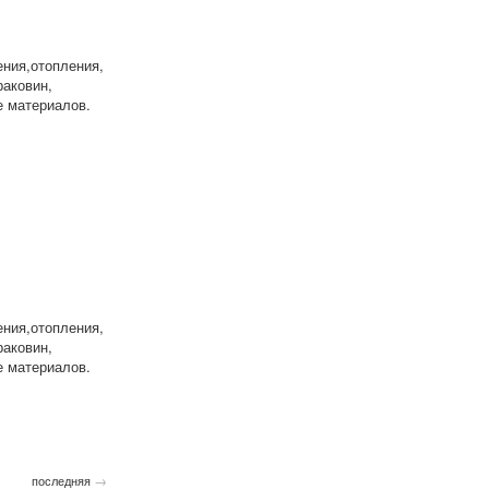
ения,отопления,
раковин,
е материалов.
ения,отопления,
раковин,
е материалов.
→
последняя