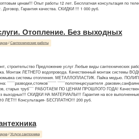
оптовым ценам!!! Опыт работы 12 лет. Бесплатная консультация по тел
. Договор, Гарантия качества. СКИДКИ !!! 1 000 руб.
слуги. Отопление. Без выходных
сауна
/
Сантехнические работы
нт, строительство Предложение услуг Любые виды сантехнических рабо
рка. Монтаж ЛЕТНЕГО водопровода. Качественный монтаж системы 
омывка системы отопления. МЕТАЛЛОПЛАСТИК. Пайка медью. ПОЛИ
а: ``````разводки,стояков``````` ``````полотенцесушителя ,раковин,санфаянс
иков, старых труб```` РАБОТАЕМ ПО ЦЕНАМ ПРОШЛОГО ГОДА! Качественн
з выходных!!! СКИДКИ НА МАТЕРИАЛЫ!!! Гарантия на все выполненные 
 ЛЕТ!!! Консультация- БЕСПЛАТНО!!! 200 руб.
сантехника
сауна
/
Услуги сантехника