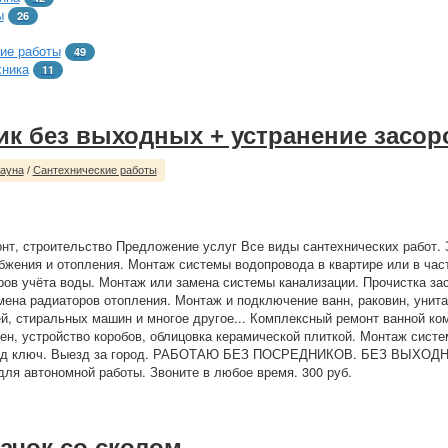
ы
26
ие работы
49
хника
11
ик без выходных + устранение засор
сауна
/
Сантехнические работы
нт, строительство Предложение услуг Все виды сантехнических работ. 
бжения и отопления. Монтаж системы водопровода в квартире или в час
ров учёта воды. Монтаж или замена системы канализации. Прочистка за
мена радиаторов отопления. Монтаж и подключение ванн, раковин, унита
й, стиральных машин и многое другое... Комплексный ремонт ванной ко
ен, устройство коробов, облицовка керамической плиткой. Монтаж систе
под ключ. Выезд за город. РАБОТАЮ БЕЗ ПОСРЕДНИКОВ. БЕЗ ВЫХОДН
для автономной работы. Звоните в любое время. 300 руб.
бачок со сколом