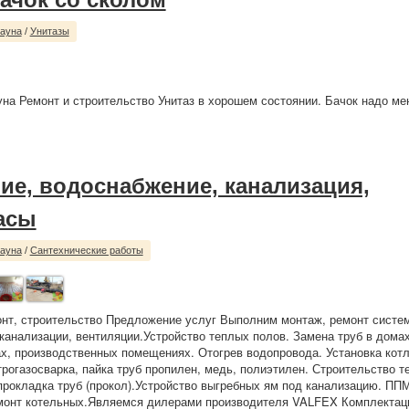
сауна
/
Унитазы
уна Ремонт и строительство Унитаз в хорошем состоянии. Бачок надо мен
ие, водоснабжение, канализация,
асы
сауна
/
Сантехнические работы
нт, строительство Предложение услуг Выполним монтаж, ремонт систем
канализации, вентиляции.Устройство теплых полов. Замена труб в домах
х, производственных помещениях. Отогрев водопровода. Установка котл
трогазосварка, пайка труб пропилен, медь, полиэтилен. Строительство т
рокладка труб (прокол).Устройство выгребных ям под канализацию. ППМ
монт котельных.Являемся дилерами производителя VALFEX Комплектац