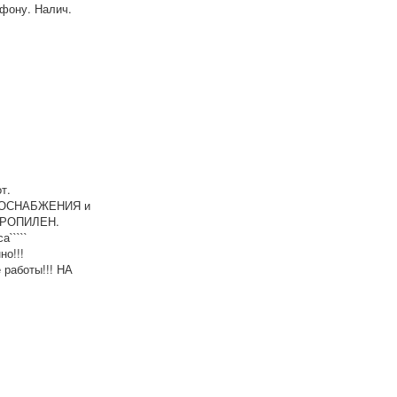
ефону. Налич.
т.
ВОДОСНАБЖЕНИЯ и
ПРОПИЛЕН.
а`````
о!!!
работы!!! НА