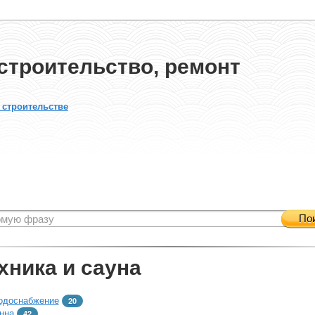
строительство, ремонт
 строительстве
По
хника и сауна
одоснабжение
20
нна
42