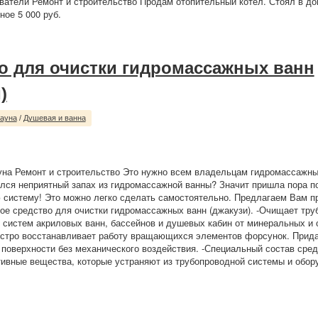
ватели Ремонт и строительство Продам отопительный котёл. Стоял в до
ное 5 000 руб.
о для очистки гидромассажных ванн
)
сауна
/
Душевая и ванна
уна Ремонт и строительство Это нужно всем владельцам гидромассажны
ился неприятный запах из гидромассажной ванны? Значит пришла пора п
систему! Это можно легко сделать самостоятельно. Предлагаем Вам п
е средство для очистки гидромассажных ванн (джакузи). -Очищает тру
систем акриловых ванн, бассейнов и душевых кабин от минеральных и 
ыстро восстанавливает работу вращающихся элементов форсунок. Прида
 поверхности без механического воздействия. -Специальный состав сре
ивные вещества, которые устраняют из трубопроводной системы и обору