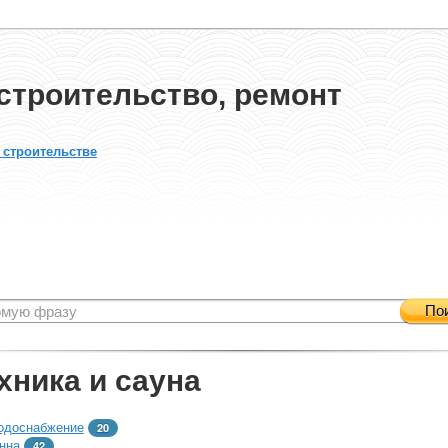
строительство, ремонт
 строительстве
По
хника и сауна
одоснабжение
20
нна
42