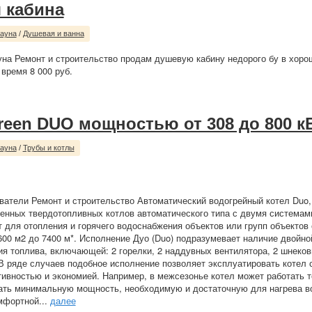
 кабина
сауна
/
Душевая и ванна
уна Ремонт и строительство продам душевую кабину недорого бу в хоро
 время 8 000 руб.
reen DUO мощностью от 308 до 800 к
сауна
/
Трубы и котлы
ватели Ремонт и строительство Автоматический водогрейный котел Duo,
нных твердотопливных котлов автоматического типа с двумя системами
 для отопления и горячего водоснабжения объектов или групп объектов
00 м2 до 7400 м*. Исполнение Дуо (Duo) подразумевает наличие двойн
ия топлива, включающей: 2 горелки, 2 наддувных вентилятора, 2 шнеко
В ряде случаев подобное исполнение позволяет эксплуатировать котел 
вностью и экономией. Например, в межсезонье котел может работать т
ать минимальную мощность, необходимую и достаточную для нагрева в
мфортной...
далее