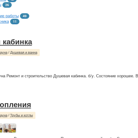
ы
26
ие работы
49
хника
11
 кабинка
сауна
/
Душевая и ванна
уна Ремонт и строительство Душевая кабинка. б/у. Состояние хорошее. 
топления
сауна
/
Трубы и котлы