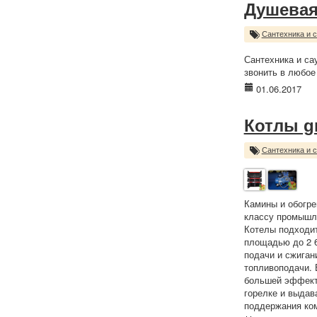
Душевая
Сантехника и 
Сантехника и са
звонить в любое
01.06.2017
Котлы g
Сантехника и 
Камины и обогре
классу промышле
Котелы подходит
площадью до 2 6
подачи и сжиган
топливоподачи. 
большей эффекти
горелке и выдав
поддержания ко