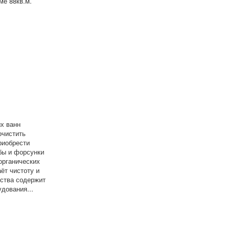
ме 88кв.м.
х ванн
очистить
риобрести
бы и форсунки
органических
ёт чистоту и
дства содержит
дования...