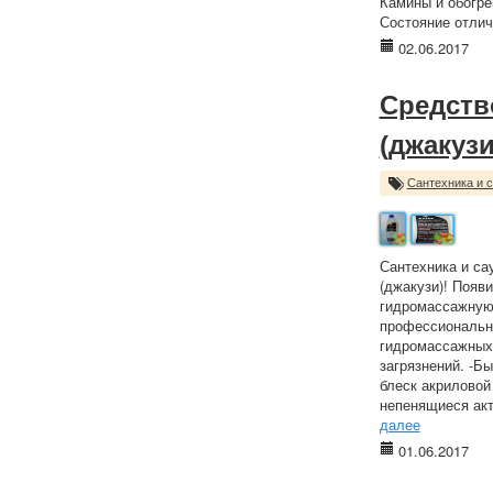
Камины и обогре
Состояние отлич
02.06.2017
Средств
(джакузи
Сантехника и 
Сантехника и са
(джакузи)! Появ
гидромассажную 
профессионально
гидромассажных 
загрязнений. -Б
блеск акриловой
непенящиеся акт
далее
01.06.2017