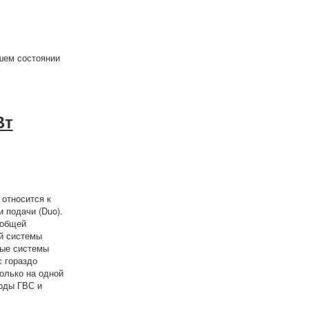
шем состоянии
Вт
 относится к
 подачи (Duo).
 общей
ой системы
вые системы
с гораздо
олько на одной
оды ГВС и