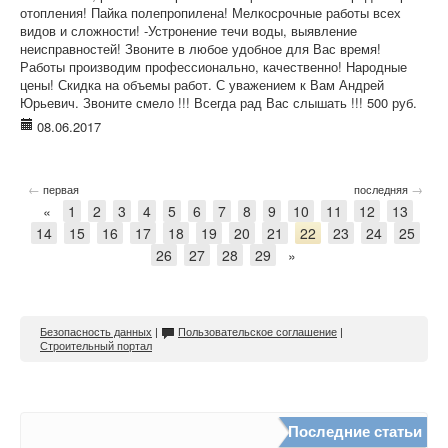
отопления! Пайка полепропилена! Мелкосрочные работы всех
видов и сложности! -Устронение течи воды, выявление
неисправностей! Звоните в любое удобное для Вас время!
Работы производим профессионально, качественно! Народные
цены! Скидка на объемы работ. С уважением к Вам Андрей
Юрьевич. Звоните смело !!! Всегда рад Вас слышать !!! 500 руб.
08.06.2017
←
→
первая
последняя
«
1
2
3
4
5
6
7
8
9
10
11
12
13
14
15
16
17
18
19
20
21
22
23
24
25
26
27
28
29
»
Безопасность данных
|
Пользовательское соглашение
|
Строительный портал
Последние статьи