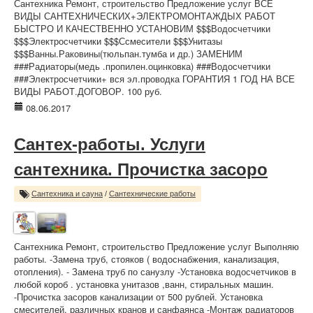
Сантехника Ремонт, строительство Предложение услуг ВСЕ
ВИДЫ САНТЕХНИЧЕСКИХ+ЭЛЕКТРОМОНТАЖДЫХ РАБОТ
БЫСТРО И КАЧЕСТВЕННО УСТАНОВИМ $$$Водосчетчики
$$$Электросчетчики $$$Ссмесители $$$Унитазы
$$$Ванны.Раковины(тюльпан.тумба и др.) ЗАМЕНИМ
###Радиаторы(медь .пропилен.оцинковка) ###Водосчетчики
###Электросчетчики+ вся эл.проводка ГОРАНТИЯ 1 ГОД НА ВСЕ
ВИДЫ РАБОТ.ДОГОВОР. 100 руб.
08.06.2017
Сантех-работы. Услуги
сантехника. Прочистка засоро
Сантехника и сауна
/
Сантехнические работы
Сантехника Ремонт, строительство Предложение услуг Выполняю
работы. -Замена труб, стояков ( водоснабжения, канализация,
отопления). - Замена труб по санузлу -Установка водосчетчиков в
любой короб . установка унитазов ,ванн, стиральных машин.
-Прочистка засоров канализации от 500 рублей. Установка
смесителей, различных кранов и санфаянса -Монтаж радиаторов