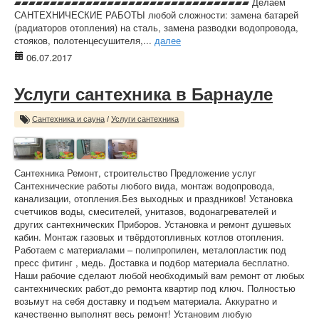
▰▰▰▰▰▰▰▰▰▰▰▰▰▰▰▰▰▰▰▰▰▰▰▰▰▰▰▰▰▰▰▰▰ Делаем
САНТЕХНИЧЕСКИЕ РАБОТЫ любой сложности: замена батарей
(радиаторов отопления) на сталь, замена разводки водопровода,
стояков, полотенцесушителя,...
далее
06.07.2017
Услуги сантехника в Барнауле
Сантехника и сауна
/
Услуги сантехника
Сантехника Ремонт, строительство Предложение услуг
Сантехнические работы любого вида, монтаж водопровода,
канализации, отопления.Без выходных и праздников! Установка
счетчиков воды, смесителей, унитазов, водонагревателей и
других сантехнических Приборов. Установка и ремонт душевых
кабин. Монтаж газовых и твёрдотопливных котлов отопления.
Работаем с материалами – полипропилен, металопластик под
пресс фитинг , медь. Доставка и подбор материала бесплатно.
Наши рабочие сделают любой необходимый вам ремонт от любых
сантехнических работ,до ремонта квартир под ключ. Полностью
возьмут на себя доставку и подъем материала. Аккуратно и
качественно выполнят весь ремонт! Установим любую