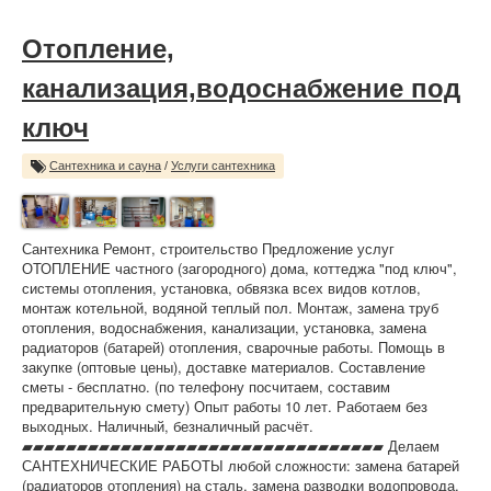
Отопление,
канализация,водоснабжение под
ключ
Сантехника и сауна
/
Услуги сантехника
Сантехника Ремонт, строительство Предложение услуг
ОТОПЛЕНИЕ частного (загородного) дома, коттеджа "под ключ",
системы отопления, установка, обвязка всех видов котлов,
монтаж котельной, водяной теплый пол. Монтаж, замена труб
отопления, водоснабжения, канализации, установка, замена
радиаторов (батарей) отопления, сварочные работы. Помощь в
закупке (оптовые цены), доставке материалов. Составление
сметы - бесплатно. (по телефону посчитаем, составим
предварительную смету) Опыт работы 10 лет. Работаем без
выходных. Наличный, безналичный расчёт.
▰▰▰▰▰▰▰▰▰▰▰▰▰▰▰▰▰▰▰▰▰▰▰▰▰▰▰▰▰▰▰▰▰ Делаем
САНТЕХНИЧЕСКИЕ РАБОТЫ любой сложности: замена батарей
(радиаторов отопления) на сталь, замена разводки водопровода,