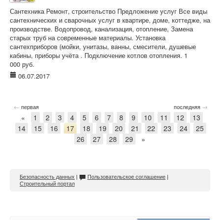
Сантехника Ремонт, строительство Предложение услуг Все виды
сантехнических и сварочных услуг в квартире, доме, коттедже, на
производстве. Водопровод, канализация, отопление, Замена
старых труб на современные материалы. Установка
сантехприборов (мойки, унитазы, ванны, смесители, душевые
кабины, приборы учёта . Подключение котлов отопления. 1
000 руб.
06.07.2017
←
→
первая
последняя
«
1
2
3
4
5
6
7
8
9
10
11
12
13
14
15
16
17
18
19
20
21
22
23
24
25
26
27
28
29
»
Безопасность данных
|
Пользовательское соглашение
|
Строительный портал