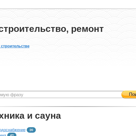
строительство, ремонт
 строительстве
По
хника и сауна
одоснабжение
20
нна
42