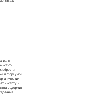
ме 88кв.м.
х ванн
очистить
риобрести
бы и форсунки
органических
ёт чистоту и
дства содержит
дования...