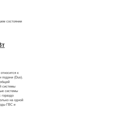
шем состоянии
Вт
 относится к
 подачи (Duo).
 общей
ой системы
вые системы
с гораздо
олько на одной
оды ГВС и