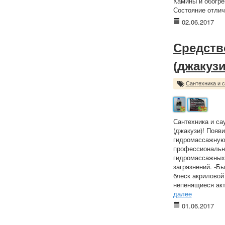
Камины и обогре
Состояние отлич
02.06.2017
Средств
(джакузи
Сантехника и 
Сантехника и са
(джакузи)! Появ
гидромассажную 
профессионально
гидромассажных 
загрязнений. -Б
блеск акриловой
непенящиеся акт
далее
01.06.2017