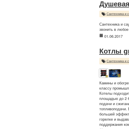
Душевая
Сантехника и 
Сантехника и са
звонить в любое
01.06.2017
Котлы g
Сантехника и 
Камины и обогре
классу промышле
Котелы подходит
площадью до 2 6
подачи и сжиган
топливоподачи. 
большей эффекти
горелке и выдав
поддержания ко