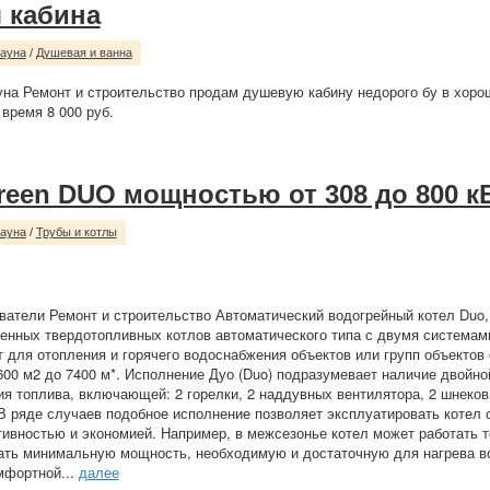
 кабина
сауна
/
Душевая и ванна
уна Ремонт и строительство продам душевую кабину недорого бу в хоро
 время 8 000 руб.
reen DUO мощностью от 308 до 800 к
сауна
/
Трубы и котлы
ватели Ремонт и строительство Автоматический водогрейный котел Duo,
нных твердотопливных котлов автоматического типа с двумя системами
 для отопления и горячего водоснабжения объектов или групп объектов
00 м2 до 7400 м*. Исполнение Дуо (Duo) подразумевает наличие двойн
ия топлива, включающей: 2 горелки, 2 наддувных вентилятора, 2 шнеко
В ряде случаев подобное исполнение позволяет эксплуатировать котел 
вностью и экономией. Например, в межсезонье котел может работать т
ать минимальную мощность, необходимую и достаточную для нагрева в
мфортной...
далее