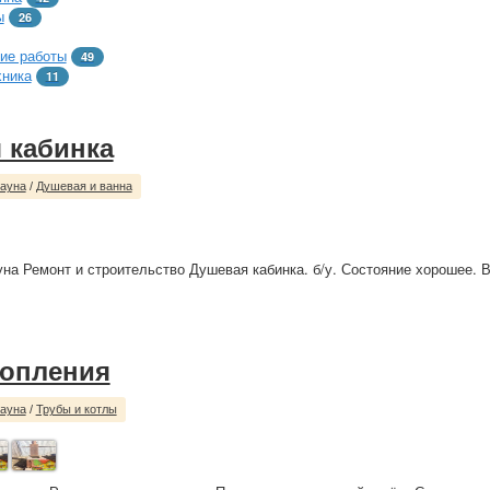
ы
26
ие работы
49
хника
11
 кабинка
сауна
/
Душевая и ванна
уна Ремонт и строительство Душевая кабинка. б/у. Состояние хорошее. 
топления
сауна
/
Трубы и котлы