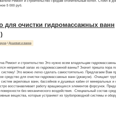
ватели Ремонт и строительство Продам отопительный котёл. Стоял в до
ное 5 000 руб.
о для очистки гидромассажных ванн
)
сауна
/
Душевая и ванна
уна Ремонт и строительство Это нужно всем владельцам гидромассажны
ился неприятный запах из гидромассажной ванны? Значит пришла пора п
систему! Это можно легко сделать самостоятельно. Предлагаем Вам п
е средство для очистки гидромассажных ванн (джакузи). -Очищает тру
систем акриловых ванн, бассейнов и душевых кабин от минеральных и 
ыстро восстанавливает работу вращающихся элементов форсунок. Прида
 поверхности без механического воздействия. -Специальный состав сре
ивные вещества, которые устраняют из трубопроводной системы и обору