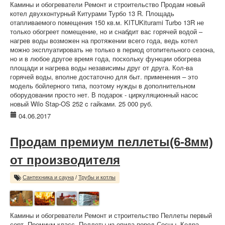
Камины и обогреватели Ремонт и строительство Продам новый
котел двухконтурный Китурами Турбо 13 R. Площадь
отапливаемого помещения 150 кв.м. KITUKiturami Turbo 13R не
только обогреет помещение, но и снабдит вас горячей водой –
нагрев воды возможен на протяжении всего года, ведь котел
можно эксплуатировать не только в период отопительного сезона,
но и в любое другое время года, поскольку функции обогрева
площади и нагрева воды независимы друг от друга. Кол-ва
горячей воды, вполне достаточно для быт. применения – это
модель бойлерного типа, поэтому нужды в дополнительном
оборудовании просто нет. В подарок - циркуляционный насос
новый Wilo Stap-OS 252 c гайками. 25 000 руб.
04.06.2017
Продам премиум пеллеты(6-8мм)
от производителя
Сантехника и сауна
/
Трубы и котлы
Камины и обогреватели Ремонт и строительство Пеллеты первый
сорт. Премиум класс. Пеллеты из опила пород Сосны ,Кедра ,