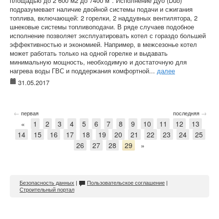
площадью до 2 600 м2 до 7400 м*. Исполнение Дуо (Duo)
подразумевает наличие двойной системы подачи и сжигания
топлива, включающей: 2 горелки, 2 наддувных вентилятора, 2
шнековые системы топливоподачи. В ряде случаев подобное
исполнение позволяет эксплуатировать котел с гораздо большей
эффективностью и экономией. Например, в межсезонье котел
может работать только на одной горелке и выдавать
минимальную мощность, необходимую и достаточную для
нагрева воды ГВС и поддержания комфортной...
далее
31.05.2017
←
→
первая
последняя
«
1
2
3
4
5
6
7
8
9
10
11
12
13
14
15
16
17
18
19
20
21
22
23
24
25
26
27
28
29
»
Безопасность данных
|
Пользовательское соглашение
|
Строительный портал