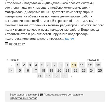
Отопление • подготовка индивидуального проекта системы
отопления здания • помощь в подборе комплектующих и
материалов, дилерские цены • доставка комплектующих и
материалов на объект • выполнение демонтажных работ •
выполнение отверстий алмазной коронкой (d = 28 – 300 мм) •
монтаж стояков отопления • монтаж радиаторов • монтаж теплого
пола • монтаж котлов и пуско-наладочные работы Водопровод
Строительство и ремонт сетей наружного водопровода: •
подготовка индивидуального проекта...
далее
02.08.2017
←
→
первая
последняя
«
1
2
3
4
5
6
7
8
9
10
11
12
13
14
15
16
17
18
19
20
21
22
23
24
25
26
27
28
29
»
Безопасность данных
|
Пользовательское соглашение
|
Строительный портал