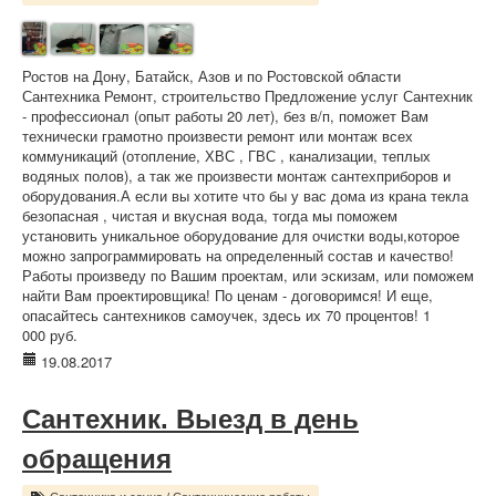
Ростов на Дону, Батайск, Азов и по Ростовской области
Сантехника Ремонт, строительство Предложение услуг Сантехник
- профессионал (опыт работы 20 лет), без в/п, поможет Вам
технически грамотно произвести ремонт или монтаж всех
коммуникаций (отопление, ХВС , ГВС , канализации, теплых
водяных полов), а так же произвести монтаж сантехприборов и
оборудования.А если вы хотите что бы у вас дома из крана текла
безопасная , чистая и вкусная вода, тогда мы поможем
установить уникальное оборудование для очистки воды,которое
можно запрограммировать на определенный состав и качество!
Работы произведу по Вашим проектам, или эскизам, или поможем
найти Вам проектировщика! По ценам - договоримся! И еще,
опасайтесь сантехников самоучек, здесь их 70 процентов! 1
000 руб.
19.08.2017
Сантехник. Выезд в день
обращения