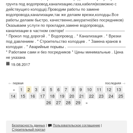
грунта под водопровод,канализацию,газа,кабеля(возможно с
действущиго колодца).Проводим работы по замене
водопровода,канализации,так же делаем врезки,колодцы.Все
работы делаем быстро, качественно,аккуратно(без посредников)
Оказываем услуги по прокладке,замене водопровода,
канализации в частном секторе! --------------------------------------------------
* Прокол под дорогой . * Водопровод . * Канализация . * Врезки
под давлением . * Строительство колодцев . * Замена кранов в
колодцах . * Аварийные порывы . -------------------------------------------------
* Работаем сами и без посредников * Цены минимальные . Цена
не указана
19.08.2017
←
→
первая
последняя
«
1
2
3
4
5
6
7
8
9
10
11
12
13
14
15
16
17
18
19
20
21
22
23
24
25
26
27
28
29
»
Безопасность данных
|
Пользовательское соглашение
|
Строительный портал