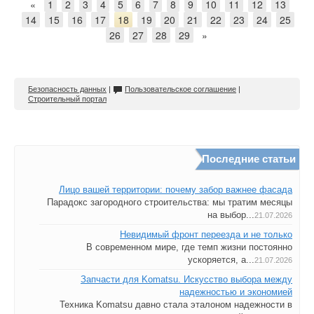
«
1
2
3
4
5
6
7
8
9
10
11
12
13
14
15
16
17
18
19
20
21
22
23
24
25
26
27
28
29
»
Безопасность данных
|
Пользовательское соглашение
|
Строительный портал
Последние статьи
Лицо вашей территории: почему забор важнее фасада
Парадокс загородного строительства: мы тратим месяцы
на выбор...
21.07.2026
Невидимый фронт переезда и не только
В современном мире, где темп жизни постоянно
ускоряется, а...
21.07.2026
Запчасти для Komatsu. Искусство выбора между
надежностью и экономией
Техника Komatsu давно стала эталоном надежности в