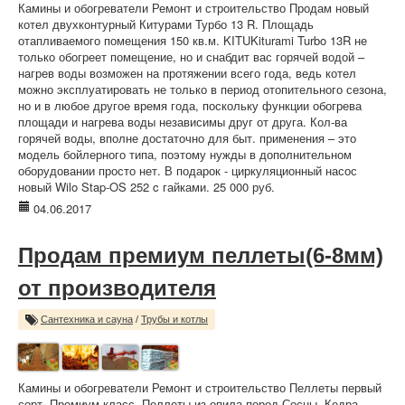
Камины и обогреватели Ремонт и строительство Продам новый
котел двухконтурный Китурами Турбо 13 R. Площадь
отапливаемого помещения 150 кв.м. KITUKiturami Turbo 13R не
только обогреет помещение, но и снабдит вас горячей водой –
нагрев воды возможен на протяжении всего года, ведь котел
можно эксплуатировать не только в период отопительного сезона,
но и в любое другое время года, поскольку функции обогрева
площади и нагрева воды независимы друг от друга. Кол-ва
горячей воды, вполне достаточно для быт. применения – это
модель бойлерного типа, поэтому нужды в дополнительном
оборудовании просто нет. В подарок - циркуляционный насос
новый Wilo Stap-OS 252 c гайками. 25 000 руб.
04.06.2017
Продам премиум пеллеты(6-8мм)
от производителя
Сантехника и сауна
/
Трубы и котлы
Камины и обогреватели Ремонт и строительство Пеллеты первый
сорт. Премиум класс. Пеллеты из опила пород Сосны ,Кедра ,