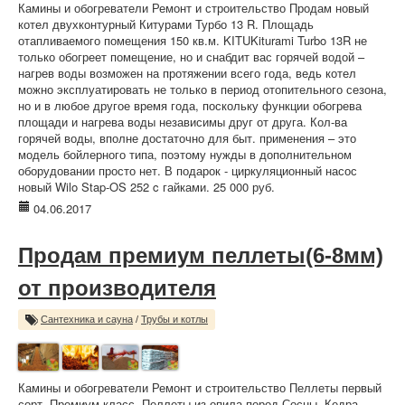
Камины и обогреватели Ремонт и строительство Продам новый
котел двухконтурный Китурами Турбо 13 R. Площадь
отапливаемого помещения 150 кв.м. KITUKiturami Turbo 13R не
только обогреет помещение, но и снабдит вас горячей водой –
нагрев воды возможен на протяжении всего года, ведь котел
можно эксплуатировать не только в период отопительного сезона,
но и в любое другое время года, поскольку функции обогрева
площади и нагрева воды независимы друг от друга. Кол-ва
горячей воды, вполне достаточно для быт. применения – это
модель бойлерного типа, поэтому нужды в дополнительном
оборудовании просто нет. В подарок - циркуляционный насос
новый Wilo Stap-OS 252 c гайками. 25 000 руб.
04.06.2017
Продам премиум пеллеты(6-8мм)
от производителя
Сантехника и сауна
/
Трубы и котлы
Камины и обогреватели Ремонт и строительство Пеллеты первый
сорт. Премиум класс. Пеллеты из опила пород Сосны ,Кедра ,