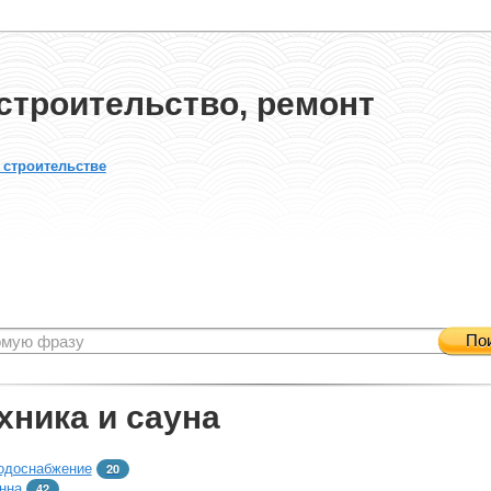
строительство, ремонт
 строительстве
По
хника и сауна
одоснабжение
20
нна
42