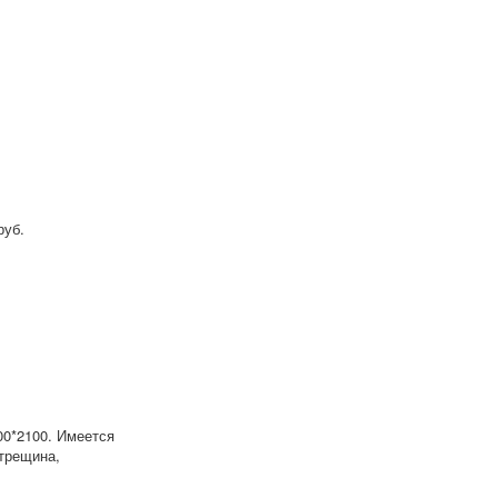
руб.
00*2100. Имеется
трещина,