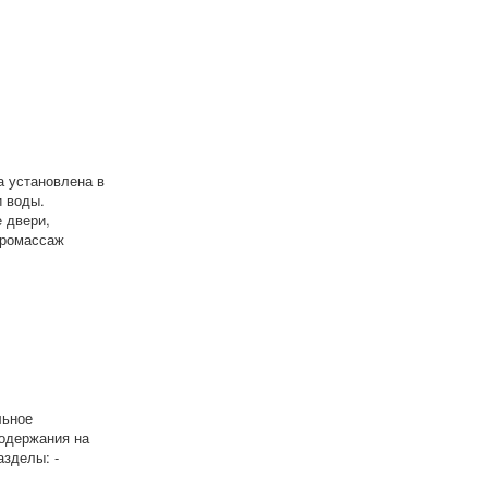
а установлена в
и воды.
е двери,
дромассаж
льное
содержания на
зделы: -