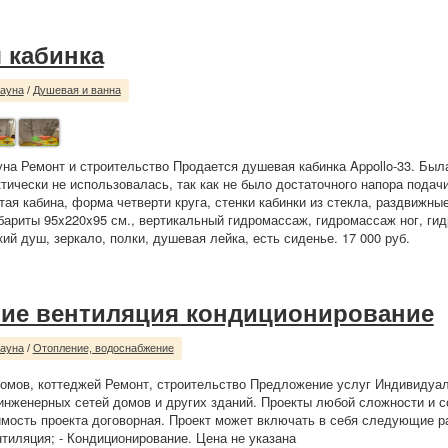
 кабинка
сауна
/
Душевая и ванна
уна Ремонт и строительство Продается душевая кабинка Appollo-33. Был
ктически не использовалась, так как не было достаточного напора подач
тая кабина, форма четверти круга, стенки кабинки из стекла, раздвижны
бариты 95x220x95 см., вертикальный гидромассаж, гидромассаж ног, ги
ий душ, зеркало, полки, душевая лейка, есть сиденье. 17 000 руб.
ие вентиляция кондиционирование
сауна
/
Отопление, водоснабжение
омов, коттеджей Ремонт, строительство Предложение услуг Индивидуа
инженерных сетей домов и других зданий. Проекты любой сложности и 
мость проекта договорная. Проект может включать в себя следующие ра
нтиляция; - Кондиционирование. Цена не указана