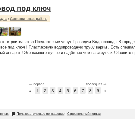
вод под ключ
сауна
/
Сантехнические работы
нт, строительство Предложение услуг Проводим Водопроводы В городе
 всё под ключ ! Пластиковую водопроводную трубу варим , Есть специа
й аппарат ! Это намного лучше и надёжнее чем на скрутках ! Звоните 
←
→
первая
последняя
«
1
2
3
4
5
6
7
8
9
»
анных
|
Пользовательское соглашение
|
Строительный портал