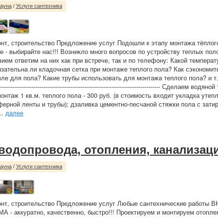
сауна
/
Услуги сантехника
нт, строительство Предложение услуг Подошли к этапу монтажа тёплог
 - выбирайте нас!!! Возникло много вопросов по устройству теплых поло
ием ответим на них как при встрече, так и по телефону: Какой темпера
зательна ли кладочная сетка при монтаже теплого пола? Как сэкономит
е для пола? Какие трубы использовать для монтажа теплого пола? и т.д. ----
-------------------------------------------------------------------------------------- Сделаем в
онтаж 1 кв.м. теплого пола - 300 руб. (в стоимость входит укладка утеп
ерной ленты и трубы); дзаливка цементно-песчаной стяжки пола с зати
..
далее
водопровода, отопления, канализац
сауна
/
Услуги сантехника
онт, строительство Предложение услуг Любые сантехнические работы 
- аккуратно, качественно, быстро!!! Проектируем и монтируем отопле