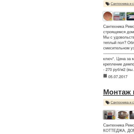
Сантехника и 
Сантехника Ремо
строящемся доме
Мы с удовольств
теплый пол? Обя
смесительном узл
----------------------
ключ". Цена за м
крепление демпф
- 270 руб/м2 (вы.
05.07.2017
Монтаж 
Сантехника и 
Сантехника Рем
КОТТЕДЖА, ДОМА 