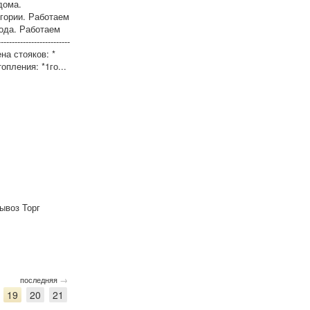
дома.
гории. Работаем
ода. Работаем
-----------------------
мена стояков: *
опления: *1го...
ывоз Торг
→
последняя
19
20
21