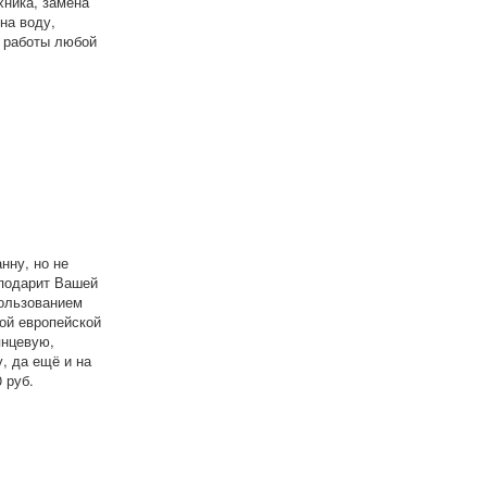
ника, замена
на воду,
 работы любой
нну, но не
 подарит Вашей
пользованием
ой европейской
янцевую,
, да ещё и на
 руб.