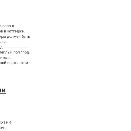
о пола в
в в коттедже.
туры должен быть
ь на
-----------------
одяной теплый пол "под
лителя,
ркой вертолетом
ии
ВНУТРИ
ние,