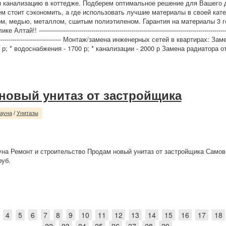
 канализацию в коттедже. Подберем оптимальное решение для Вашего 
м стоит сэкономить, а где использовать лучшие материалы в своей кате
м, медью, металлом, сшитым полиэтиленом. Гарантия на материалы 3 г
ай!! -----------------------------------------------------------------------------------------------
------------------------------------- Монтаж/замена инженерных сетей в квартирах: За
 р; * водоснабжения - 1700 р; * канализации - 2000 р Замена радиатора от
новый унитаз от застройщика
сауна
/
Унитазы
уна Ремонт и строительство Продам новый унитаз от застройщика Самов
руб.
4
5
6
7
8
9
10
11
12
13
14
15
16
17
18