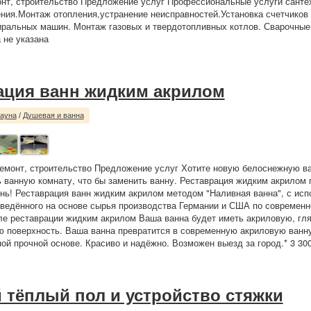
нт, строительство Предложение услуг Профессиональные услуги сантех
ния.Монтаж отопления,устранение неисправностей.Установка счетчиков 
ральных машин. Монтаж газовых и твердотопливных котлов. Сварочные
 не указана
ация ванн жидким акрилом
сауна
/
Душевая и ванна
емонт, строительство Предложение услуг Хотите новую белоснежную ва
 ванную комнату, что бы заменить ванну. Реставрация жидким акрилом
нь! Реставрация ванн жидким акрилом методом "Наливная ванна", с ис
ведённого на основе сырья производства Германии и США по современн
ле реставрации жидким акрилом Ваша ванна будет иметь акриловую, гл
 поверхность. Ваша ванна превратится в современную акриловую ванну
ной прочной основе. Красиво и надёжно. Возможен выезд за город.* 3 300
 тёплый пол и устройство стяжки