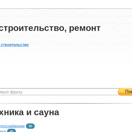
строительство, ремонт
 строительстве
По
хника и сауна
одоснабжение
20
нна
42