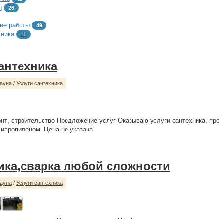
ы
26
ие работы
49
хника
11
сантехника
сауна
/
Услуги сантехника
нт, строительство Предложение услуг Оказываю услуги сантехника, пр
ипропиленом. Цена не указана
ика,сварка любой сложности
сауна
/
Услуги сантехника