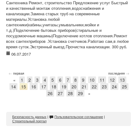
Сантехника Ремонт, строительство Предложение услуг Быстрый
и качественный монтаж отопления,водоснабжения и
канализации.Замена старых труб на современные
материалы.Установка любой
сантехники(кабины,унитазы,умывальники,мойки и
т.д.)Подключение бытовых приборов(стиральные и
посудомоечные машины)Подключение котлов отопления.Ремонт
всех сантехприборов .Установка счетчиков.Работаю сам,в любое
время суток.Экстренный выезд.Прочистка канализации. 300 руб.
06.07.2017
←
→
первая
последняя
«
1
2
3
4
5
6
7
8
9
10
11
12
13
14
15
16
17
18
19
20
21
22
23
24
25
26
27
28
29
»
Безопасность данных
|
Пользовательское соглашение
|
Строительный портал