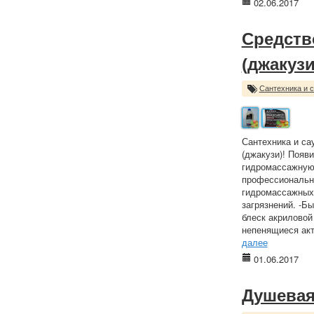
02.06.2017
Средств
(джакузи
Сантехника и 
Сантехника и са
(джакузи)! Появ
гидромассажную 
профессионально
гидромассажных 
загрязнений. -Б
блеск акриловой
непенящиеся акт
далее
01.06.2017
Душевая