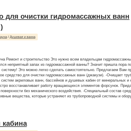
о для очистки гидромассажных ванн
)
сауна
/
Душевая и ванна
уна Ремонт и строительство Это нужно всем владельцам гидромассажны
ился неприятный запах из гидромассажной ванны? Значит пришла пора п
систему! Это можно легко сделать самостоятельно. Предлагаем Вам п
е средство для очистки гидромассажных ванн (джакузи). -Очищает тру
систем акриловых ванн, бассейнов и душевых кабин от минеральных и 
ыстро восстанавливает работу вращающихся элементов форсунок. Прида
 поверхности без механического воздействия. -Специальный состав сре
ивные вещества, которые устраняют из трубопроводной системы и обору
 кабина