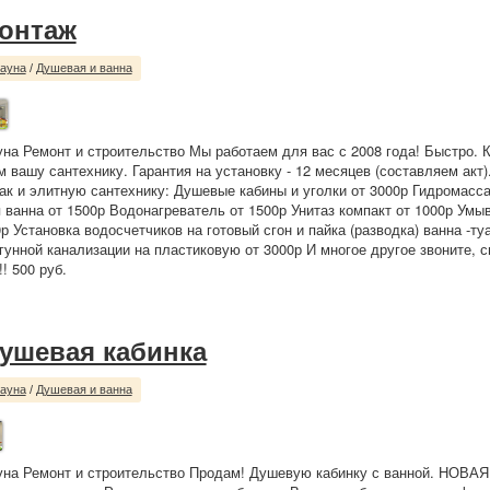
онтаж
сауна
/
Душевая и ванна
уна Ремонт и строительство Мы работаем для вас с 2008 года! Быстро. 
м вашу сантехнику. Гарантия на установку - 12 месяцев (составляем акт
так и элитную сантехнику: Душевые кабины и уголки от 3000р Гидромасс
 ванна от 1500р Водонагреватель от 1500р Унитаз компакт от 1000р Умы
 Установка водосчетчиков на готовый сгон и пайка (разводка) ванна -ту
гунной канализации на пластиковую от 3000р И многое другое звоните, 
! 500 руб.
ушевая кабинка
сауна
/
Душевая и ванна
уна Ремонт и строительство Продам! Душевую кабинку с ванной. НОВАЯ