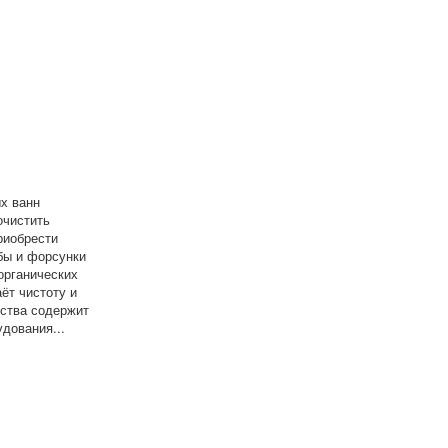
х ванн
очистить
риобрести
бы и форсунки
органических
ёт чистоту и
дства содержит
дования...