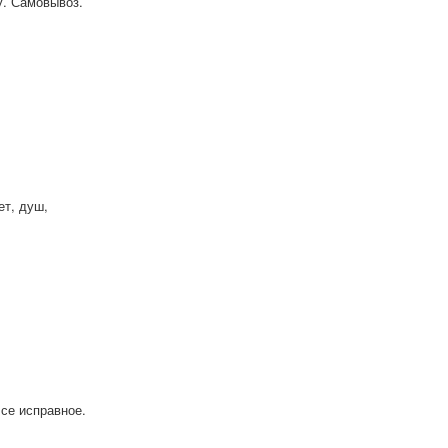
у. Самовывоз.
ет, душ,
Все исправное.