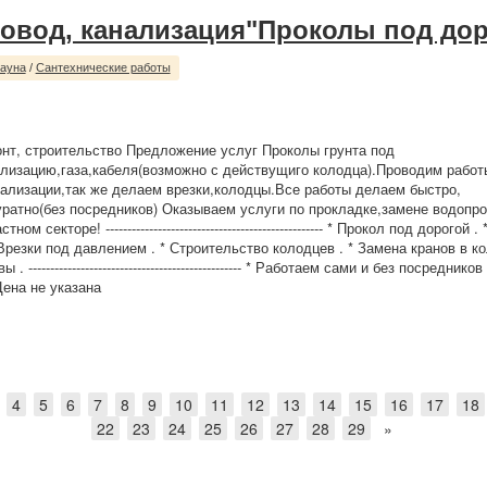
овод, канализация"Проколы под до
сауна
/
Сантехнические работы
нт, строительство Предложение услуг Проколы грунта под
лизацию,газа,кабеля(возможно с действущиго колодца).Проводим работ
ализации,так же делаем врезки,колодцы.Все работы делаем быстро,
уратно(без посредников) Оказываем услуги по прокладке,замене водопро
ом секторе! -------------------------------------------------- * Прокол под дорогой 
Врезки под давлением . * Строительство колодцев . * Замена кранов в ко
------------------------------------------------- * Работаем сами и без посреднико
ена не указана
4
5
6
7
8
9
10
11
12
13
14
15
16
17
18
22
23
24
25
26
27
28
29
»