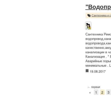
"Водопр
Сантехника и 
Сантехника Ремо
водопровод,кана
водопровода,кан
качественно,акк
канализации в частн
Канализация . * 
Аварийные порывы . 
минимальные . Ц
19.08.2017
←
первая
«
1
2
3