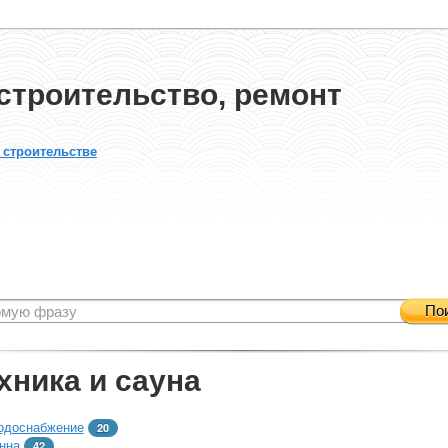
строительство, ремонт
 строительстве
По
хника и сауна
одоснабжение
20
нна
42