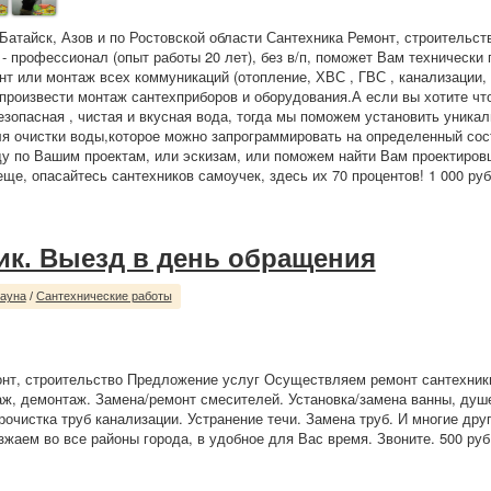
 Батайск, Азов и по Ростовской области Сантехника Ремонт, строительс
 - профессионал (опыт работы 20 лет), без в/п, поможет Вам технически 
нт или монтаж всех коммуникаций (отопление, ХВС , ГВС , канализации,
е произвести монтаж сантехприборов и оборудования.А если вы хотите чт
безопасная , чистая и вкусная вода, тогда мы поможем установить уника
я очистки воды,которое можно запрограммировать на определенный сост
у по Вашим проектам, или эскизам, или поможем найти Вам проектировщ
ще, опасайтесь сантехников самоучек, здесь их 70 процентов! 1 000 руб
ик. Выезд в день обращения
сауна
/
Сантехнические работы
нт, строительство Предложение услуг Осуществляем ремонт сантехники
аж, демонтаж. Замена/ремонт смесителей. Установка/замена ванны, душ
рочистка труб канализации. Устранение течи. Замена труб. И многие дру
зжаем во все районы города, в удобное для Вас время. Звоните. 500 руб