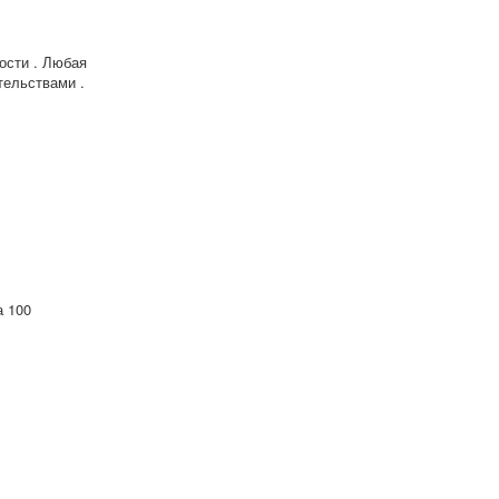
ости . Любая
тельствами .
а 100