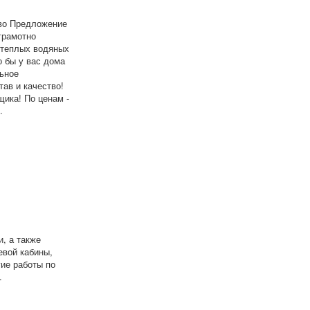
тво Предложение
грамотно
 теплых водяных
о бы у вас дома
льное
ав и качество!
ика! По ценам -
.
, а также
евой кабины,
гие работы по
.