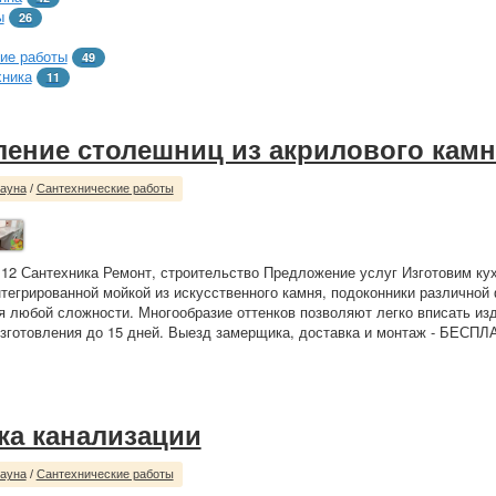
ы
26
ие работы
49
хника
11
ление столешниц из акрилового кам
сауна
/
Сантехнические работы
 12 Сантехника Ремонт, строительство Предложение услуг Изготовим ку
тегрированной мойкой из искусственного камня, подоконники различной
я любой сложности. Многообразие оттенков позволяют легко вписать из
изготовления до 15 дней. Выезд замерщика, доставка и монтаж - БЕСПЛ
ка канализации
сауна
/
Сантехнические работы