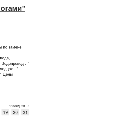
рогами"
ы по замене
вода,
. * Водопровод . *
лодцах . *
в * Цены
→
последняя
19
20
21