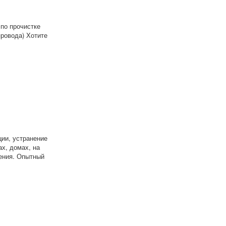
по прочистке
ровода) Хотите
ии, устранение
х, домах, на
чения. Опытный