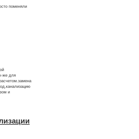
росто поменяли
ой
к-же для
расчетом.замена
вод,канализацию
зом и
лизации