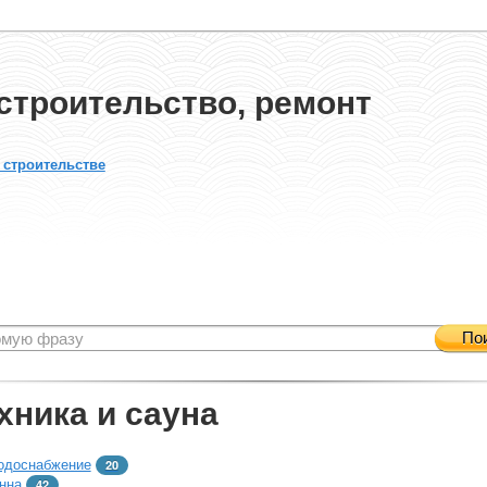
строительство, ремонт
 строительстве
По
хника и сауна
одоснабжение
20
нна
42