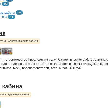
ы
26
ие работы
49
хника
11
ик
сауна
/
Сантехнические работы
нт, строительство Предложение услуг Сантехнические работы: замена 
водоотведения , отопления. Установка сантехнического оборудования: с
льников, моек, водонагревателей, тёплый пол. 450 руб.
 кабина
сауна
/
Душевая и ванна