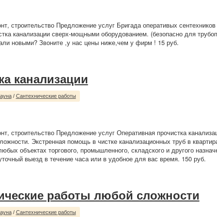
нт, строительство Предложение услуг Бригада оперативых сентехников 
стка канализации сверх-мощными оборудованием. (безопасно для трубоп
тали новыми? Звоните ,у нас цены ниже,чем у фирм ! 15 руб.
ка канализации
сауна
/
Сантехнические работы
нт, строительство Предложение услуг Оперативная прочистка канализац
ложности. Экстренная помощь в чистке канализационных труб в квартира
любых объектах торгового, промышленного, складского и другого назна
уточный выезд в течение часа или в удобное для вас время. 150 руб.
ические работы любой сложности
сауна
/
Сантехнические работы