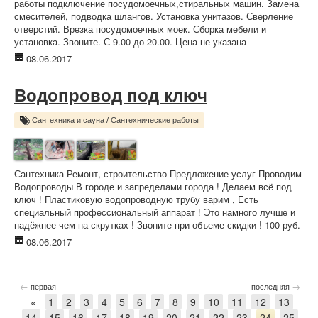
работы подключение посудомоечных,стиральных машин. Замена
смесителей, подводка шлангов. Установка унитазов. Сверление
отверстий. Врезка посудомоечных моек. Сборка мебели и
установка. Звоните. С 9.00 до 20.00. Цена не указана
08.06.2017
Водопровод под ключ
Сантехника и сауна
/
Сантехнические работы
Сантехника Ремонт, строительство Предложение услуг Проводим
Водопроводы В городе и запределами города ! Делаем всё под
ключ ! Пластиковую водопроводную трубу варим , Есть
специальный профессиональный аппарат ! Это намного лучше и
надёжнее чем на скрутках ! Звоните при объеме скидки ! 100 руб.
08.06.2017
←
→
первая
последняя
«
1
2
3
4
5
6
7
8
9
10
11
12
13
14
15
16
17
18
19
20
21
22
23
24
25