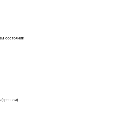
ем состоянии
(грязная)