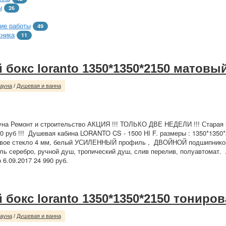
ы
26
ие работы
49
хника
11
 бокс loranto 1350*1350*2150 матовы
сауна
/
Душевая и ванна
уна Ремонт и строительство АКЦИЯ !!! ТОЛЬКО ДВЕ НЕДЕЛИ !!! Старая ц
0 руб !!! Душевая кабина LORANTO CS - 1500 НI F. размеры : 1350*1350*
овое стекло 4 мм, белый УСИЛЕННЫЙ профиль , ДВОЙНОЙ подшипнико
ль серебро, ручной душ, тропический душ, слив перелив, полуавтомат.
6.09.2017 24 990 руб.
 бокс loranto 1350*1350*2150 тониро
сауна
/
Душевая и ванна