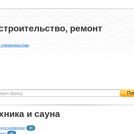
строительство, ремонт
 строительстве
По
хника и сауна
одоснабжение
20
нна
42