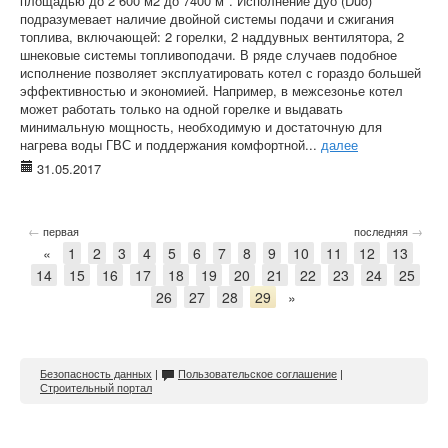
площадью до 2 600 м2 до 7400 м*. Исполнение Дуо (Duo)
подразумевает наличие двойной системы подачи и сжигания
топлива, включающей: 2 горелки, 2 наддувных вентилятора, 2
шнековые системы топливоподачи. В ряде случаев подобное
исполнение позволяет эксплуатировать котел с гораздо большей
эффективностью и экономией. Например, в межсезонье котел
может работать только на одной горелке и выдавать
минимальную мощность, необходимую и достаточную для
нагрева воды ГВС и поддержания комфортной...
далее
31.05.2017
←
→
первая
последняя
«
1
2
3
4
5
6
7
8
9
10
11
12
13
14
15
16
17
18
19
20
21
22
23
24
25
26
27
28
29
»
Безопасность данных
|
Пользовательское соглашение
|
Строительный портал