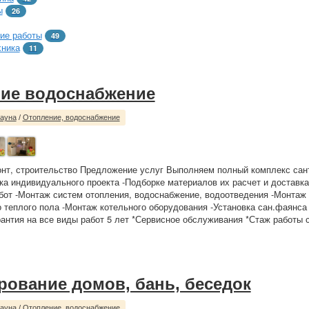
ы
26
ие работы
49
хника
11
ие водоснабжение
сауна
/
Отопление, водоснабжение
нт, строительство Предложение услуг Выполняем полный комплекс сан
вка индивидуального проекта -Подборке материалов их расчет и доставк
от -Монтаж систем отопления, водоснабжение, водоотведения -Монтаж 
о теплого пола -Монтаж котельного оборудования -Установка сан.фаянса
рантия на все виды работ 5 лет *Сервисное обслуживания *Стаж работы 
рование домов, бань, беседок
сауна
/
Отопление, водоснабжение