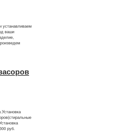
и устанавливаем
од ваши
зделие,
произведем
 засоров
.Установка
оров(стиральные
Установка
300 руб.