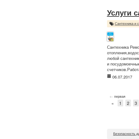
Услуги 
Сантехника и 
Сантехника Ремо
отопления,водос
любой сантехник
и посудомоечные
счетчиков.Работ
06.07.2017
←
первая
«
1
2
3
Безопасность д