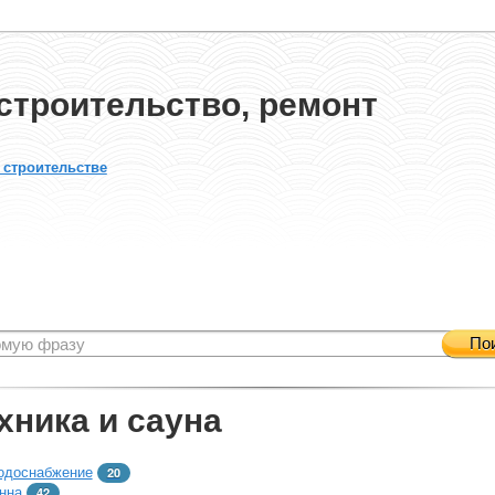
строительство, ремонт
 строительстве
По
хника и сауна
одоснабжение
20
нна
42