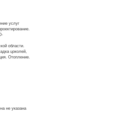
ение услуг
роектирование.
D-
кой области.
адка цоколей,
ция. Отопление.
на не указана