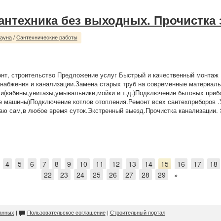
сантехника без выходных. Прочистка
сауна
/
Сантехнические работы
нт, строительство Предложение услуг Быстрый и качественный монтаж
набжения и канализации.Замена старых труб на современные материалы
и(кабины,унитазы,умывальники,мойки и т.д.)Подключение бытовых приб
 машины)Подключение котлов отопления.Ремонт всех сантехприборов .
аю сам,в любое время суток.Экстренный выезд.Прочистка канализации. 
4
5
6
7
8
9
10
11
12
13
14
15
16
17
18
22
23
24
25
26
27
28
29
»
анных
|
Пользовательское соглашение
|
Строительный портал