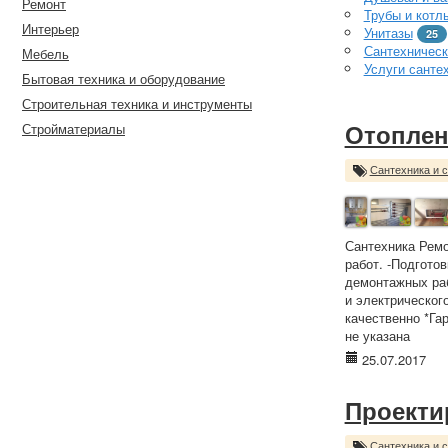
Ремонт
Трубы и котл
Интерьер
Унитазы
25
Сантехническ
Мебель
Услуги санте
Бытовая техника и оборудование
Строительная техника и инструменты
Стройматериалы
Отоплен
Сантехника и 
Сантехника Ремо
работ. -Подгото
демонтажных раб
и электрическог
качественно *Га
не указана
25.07.2017
Проекти
Сантехника и 