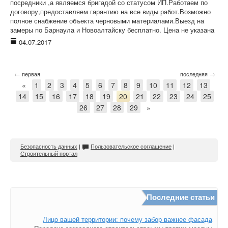
посредники ,а являемся бригадой со статусом ИП.Работаем по
договору,предоставляем гарантию на все виды работ.Возможно
полное снабжение объекта черновыми материалами.Выезд на
замеры по Барнаула и Новоалтайску бесплатно. Цена не указана
04.07.2017
←
→
первая
последняя
«
1
2
3
4
5
6
7
8
9
10
11
12
13
14
15
16
17
18
19
20
21
22
23
24
25
26
27
28
29
»
Безопасность данных
|
Пользовательское соглашение
|
Строительный портал
Последние статьи
Лицо вашей территории: почему забор важнее фасада