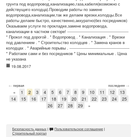
грунта под водопровод,канализацию,газа,кабеля(возможно с
действущиго колодца).Проводим работы по замене
водопровода,канализации,так же делаем врезки,колодцы.Все
работы делаем быстро, качественно,аккуратно(без посредников)
Оказываем услуги по прокладке,замене водопровода,
канализации в частном секторе! --------------------------------------------------
* Прокол под дорогой . * Водопровод . * Канализация . * Врезки
под давлением . * Строительство колодцев . * Замена кранов в
колодцах . * Аварийные порывы . -------------------------------------------------
* Работаем сами и без посредников * Цены минимальные . Цена
не указана
19.08.2017
←
→
первая
последняя
«
1
2
3
4
5
6
7
8
9
10
11
12
13
14
15
16
17
18
19
20
21
22
23
24
25
26
27
28
29
»
Безопасность данных
|
Пользовательское соглашение
|
Строительный портал