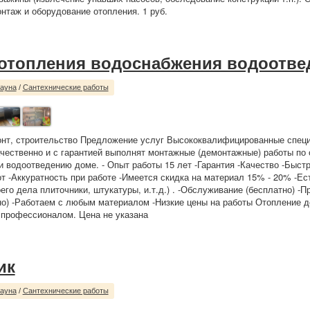
нтаж и оборудование отопления. 1 руб.
отопления водоснабжения водоотве
сауна
/
Сантехнические работы
онт, строительство Предложение услуг Высококвалифицированные спец
чественно и с гарантией выполнят монтажные (демонтажные) работы по
 водоотведению доме. - Опыт работы 15 лет -Гарантия -Качество -Быст
т -Аккуратность при работе -Имеется скидка на материал 15% - 20% -Ес
го дела плиточники, штукатуры, и.т.д.) . -Обслуживание (бесплатно) -П
но) -Работаем с любым материалом -Низкие цены на работы Отопление д
е профессионалом. Цена не указана
ик
сауна
/
Сантехнические работы