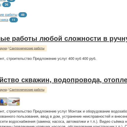
ы
26
ие работы
49
хника
11
ые работы любой сложности в руч
сауна
/
Сантехнические работы
нт, строительство Предложение услуг 400 куб 400 руб.
йство скважин, водопровода, отопл
сауна
/
Сантехнические работы
нт, строительство Предложение услуг Монтаж и оборудование водозабо
ованного пользования, ввод в дом, устранение неисправностей и внесен
ети водоснабжения (замена; насоса, автоматики и т.п.). Видео съёмка 
кважины (извлечение упавших насосов, обследование конструкции т.п.). 