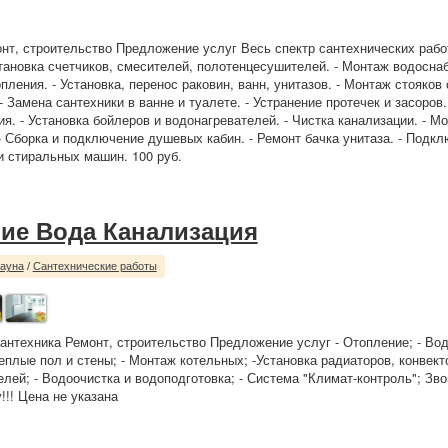
нт, строительство Предложение услуг Весь спектр сантехнических работ
становка счетчиков, смесителей, полотенцесушителей. - Монтаж водосна
пления. - Установка, перенос раковин, ванн, унитазов. - Монтаж стояков
 Замена сантехники в ванне и туалете. - Устранение протечек и засоров.
я. - Установка бойлеров и водонагревателей. - Чистка канализации. - М
- Сборка и подключение душевых кабин. - Ремонт бачка унитаза. - Подк
 стиральных машин. 100 руб.
ие Вода Канализация
сауна
/
Сантехнические работы
Сантехника Ремонт, строительство Предложение услуг - Отопление; - Вод
еплые пол и стены; - Монтаж котельных; -Установка радиаторов, конвект
лей; - Водоочистка и водоподготовка; - Система "Климат-контроль"; Зв
!!! Цена не указана