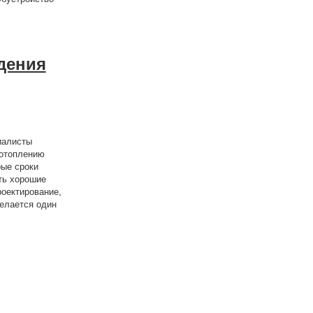
дения
иалисты
 отоплению
рые сроки
ть хорошие
роектирование,
елается один