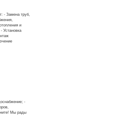
: - Замена труб,
бжения,
 отопления и
 - Установка
онтаж
лючение
оснабжение; -
оров,
оните! Мы рады