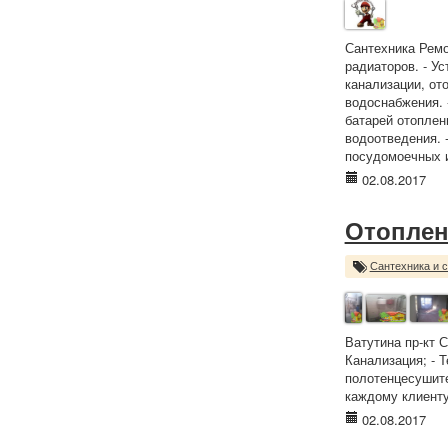
Сантехника Ремо
радиаторов. - У
канализации, ото
водоснабжения. -
батарей отоплени
водоотведения. 
посудомоечных и
02.08.2017
Отоплен
Сантехника и 
Ватутина пр-кт 
Канализация; - Т
полотенцесушите
каждому клиенту
02.08.2017