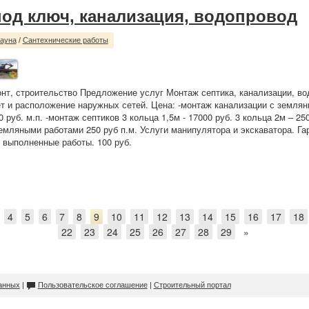
под ключ, канализация, водопровод
сауна
/
Сантехнические работы
нт, строительство Предложение услуг Монтаж септика, канализации, во
т и расположение наружных сетей. Цена: -монтаж канализации с земля
 руб. м.п. -монтаж септиков 3 кольца 1,5м - 17000 руб. 3 кольца 2м – 25
емляными работами 250 руб п.м. Услуги манипулятора и экскаватора. Га
 выполненные работы. 100 руб.
4
5
6
7
8
9
10
11
12
13
14
15
16
17
18
22
23
24
25
26
27
28
29
»
анных
|
Пользовательское соглашение
|
Строительный портал