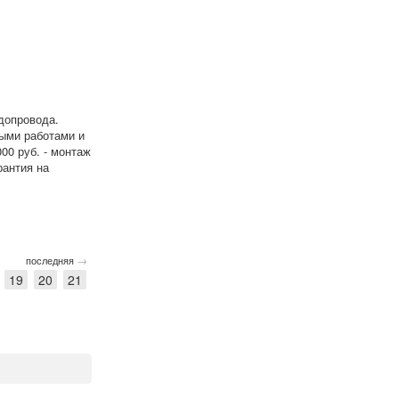
допровода.
ными работами и
000 руб. - монтаж
рантия на
→
последняя
19
20
21