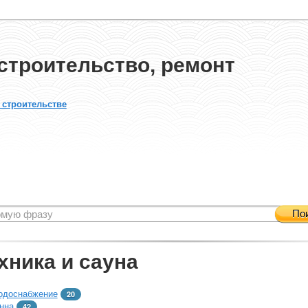
строительство, ремонт
 строительстве
По
хника и сауна
одоснабжение
20
нна
42