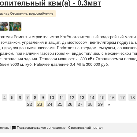
опительный квм(а) - 0.3мвт
сауна
/
Отопление, водоснабжение
ватели Ремонт и строительство Котёл отопительный водогрейный марки 
втоматикой, управления и защит, дымоотсосом, вентилятором поддува, 
, циркуляционными насосами. Работает на твердом, сыпучем, со шнеков
разном, при наличии газовой горелки, видах топлива, с механической то
я отопления здания. Тепловая мощность - 300 кВт Отапливаемая площад
ъем 9000 м. куб. Рабочее давление 0,4 МПа 300 000 руб.
4
5
6
7
8
9
10
11
12
13
14
15
16
17
18
22
23
24
25
26
27
28
29
»
анных
|
Пользовательское соглашение
|
Строительный портал