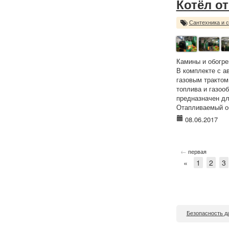
Котёл от
Сантехника и 
Камины и обогре
В комплекте с а
газовым трактом
топлива и газооб
предназначен дл
Отапливаемый об
08.06.2017
←
первая
«
1
2
3
Безопасность д