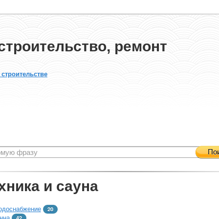
строительство, ремонт
 строительстве
По
хника и сауна
одоснабжение
20
нна
42