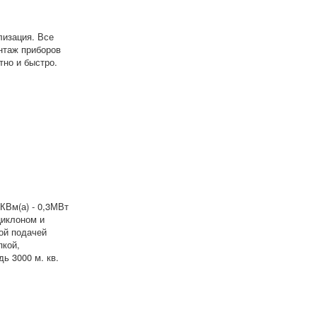
лизация. Все
нтаж приборов
тно и быстро.
КВм(а) - 0,3МВт
циклоном и
ой подачей
пкой,
ь 3000 м. кв.