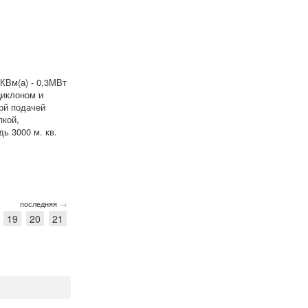
КВм(а) - 0,3МВт
циклоном и
ой подачей
пкой,
ь 3000 м. кв.
→
последняя
19
20
21