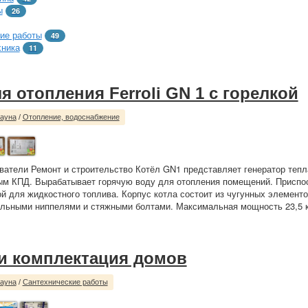
ы
26
ие работы
49
хника
11
я отопления Ferroli GN 1 с горелкой
сауна
/
Отопление, водоснабжение
ватели Ремонт и строительство Котёл GN1 представляет генератор тепла
ым КПД. Вырабатывает горячую воду для отопления помещений. Приспо
ой для жидкостного топлива. Корпус котла состоит из чугунных элемент
льными ниппелями и стяжными болтами. Максимальная мощность 23,5 кВ
и комплектация домов
сауна
/
Сантехнические работы