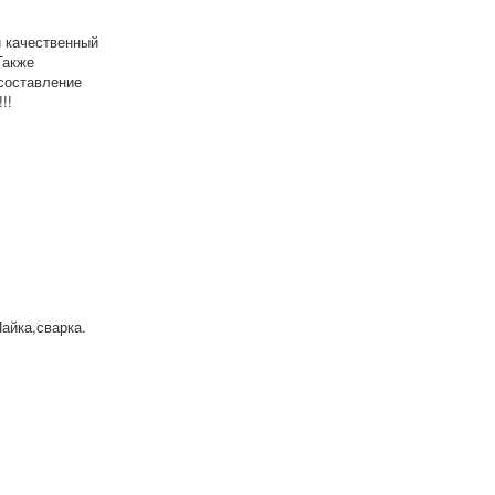
 качественный
Также
составление
!!
айка,сварка.