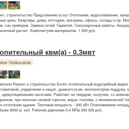
нт, строительство Предложение услуг Отопление, водоснабжение, кана
ные цены. Квартиры, дома, коттеджи, магазины, офисы, склады и пр. Мо
в, сан приборов. Замена сетей. Гарантия. Газосварочные работы. Аккура
аличный расчет. Комплектуем материалом. 1 000 руб.
опительный квм(а) - 0.3мвт
сауна
/
Трубы и котлы
ватели Ремонт и строительство Котёл отопительный водогрейный марки 
втоматикой, управления и защит, дымоотсосом, вентилятором поддува, 
, циркуляционными насосами. Работает на твердом, сыпучем, со шнеков
разном, при наличии газовой горелки, видах топлива, с механической то
я отопления здания. Тепловая мощность - 300 кВт Отапливаемая площад
ъем 9000 м. куб. Рабочее давление 0,4 МПа 300 000 руб.