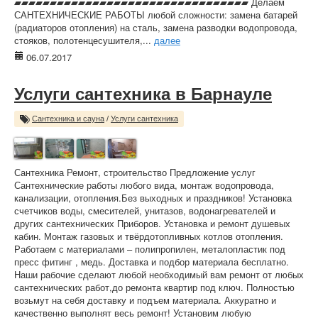
▰▰▰▰▰▰▰▰▰▰▰▰▰▰▰▰▰▰▰▰▰▰▰▰▰▰▰▰▰▰▰▰▰ Делаем
САНТЕХНИЧЕСКИЕ РАБОТЫ любой сложности: замена батарей
(радиаторов отопления) на сталь, замена разводки водопровода,
стояков, полотенцесушителя,...
далее
06.07.2017
Услуги сантехника в Барнауле
Сантехника и сауна
/
Услуги сантехника
Сантехника Ремонт, строительство Предложение услуг
Сантехнические работы любого вида, монтаж водопровода,
канализации, отопления.Без выходных и праздников! Установка
счетчиков воды, смесителей, унитазов, водонагревателей и
других сантехнических Приборов. Установка и ремонт душевых
кабин. Монтаж газовых и твёрдотопливных котлов отопления.
Работаем с материалами – полипропилен, металопластик под
пресс фитинг , медь. Доставка и подбор материала бесплатно.
Наши рабочие сделают любой необходимый вам ремонт от любых
сантехнических работ,до ремонта квартир под ключ. Полностью
возьмут на себя доставку и подъем материала. Аккуратно и
качественно выполнят весь ремонт! Установим любую