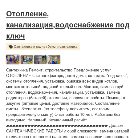
Отопление,
канализация,водоснабжение под
ключ
Сантехника и сауна
/
Услуги сантехника
Сантехника Ремонт, строительство Предложение услуг
ОТОПЛЕНИЕ частного (загородного) дома, коттеджа "под ключ",
системы отопления, установка, обвязка всех видов котлов,
монтаж котельной, водяной теплый пол. Монтаж, замена труб
отопления, водоснабжения, канализации, установка, замена
радиаторов (батарей) отопления, сварочные работы. Помощь в
закупке (оптовые цены), доставке материалов. Составление
сметы - бесплатно. (по телефону посчитаем, составим
предварительную смету) Опыт работы 10 лет. Работаем без
выходных. Наличный, безналичный расчёт.
▰▰▰▰▰▰▰▰▰▰▰▰▰▰▰▰▰▰▰▰▰▰▰▰▰▰▰▰▰▰▰▰▰ Делаем
САНТЕХНИЧЕСКИЕ РАБОТЫ любой сложности: замена батарей
(радиаторов отопления) на сталь, замена разводки водопровода,