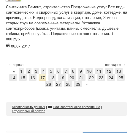
Сантехника Ремонт, строительство Предложение услуг Все виды
сантехнических и сварочных услуг в квартире, доме, коттедже, на
производстве. Водопровод, канализация, отопление, Замена
старых труб на современные материалы. Установка
сантехприборов (мойки, унитазы, ванны, смесители, душевые
кабины, приборы учёта . Подключение котлов отопления. 1
000 руб.
06.07.2017
←
→
первая
последняя
«
1
2
3
4
5
6
7
8
9
10
11
12
13
14
15
16
17
18
19
20
21
22
23
24
25
26
27
28
29
»
Безопасность данных
|
Пользовательское соглашение
|
Строительный портал