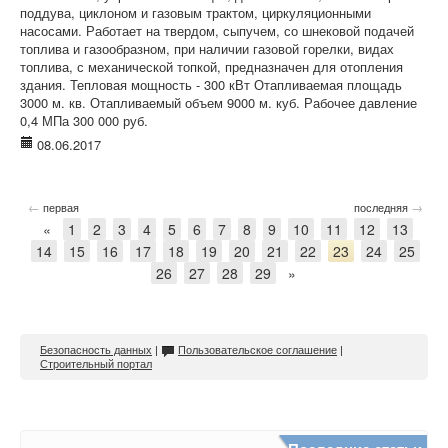
поддува, циклоном и газовым трактом, циркуляционными
насосами. Работает на твердом, сыпучем, со шнековой подачей
топлива и газообразном, при наличии газовой горелки, видах
топлива, с механической топкой, предназначен для отопления
здания. Тепловая мощность - 300 кВт Отапливаемая площадь
3000 м. кв. Отапливаемый объем 9000 м. куб. Рабочее давление
0,4 МПа 300 000 руб.
08.06.2017
←
→
первая
последняя
«
1
2
3
4
5
6
7
8
9
10
11
12
13
14
15
16
17
18
19
20
21
22
23
24
25
26
27
28
29
»
Безопасность данных
|
Пользовательское соглашение
|
Строительный портал